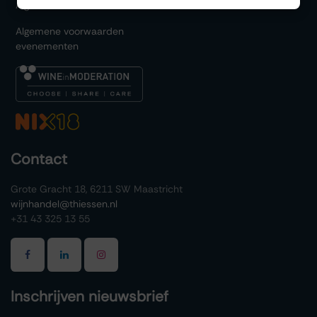
Algemene voorwaarden
Algemene voorwaarden
evenementen
Contact
Grote Gracht 18, 6211 SW Maastricht
wijnhandel@thiessen.nl
+31 43 325 13 55
Inschrijven nieuwsbrief