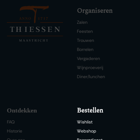
Organiseren
Zalen
Feesten
Trouwen
Borrelen
Vergaderen
Wijnproeverij
Diner/lunchen
Bestellen
Ontdekken
FAQ
Wishlist
Historie
Webshop
Over ons
Bezorgdienst