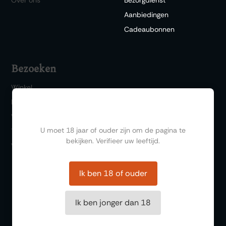
Aanbiedingen
Cadeaubonnen
Bezoeken
Winkel
Bar 1717
Ben jij ouder dan 18?
Wijn & Spijs
U moet 18 jaar of ouder zijn om de pagina te
Thema events
bekijken. Verifieer uw leeftijd.
Wijnproeverij
Ik ben 18 of ouder
Ik ben jonger dan 18