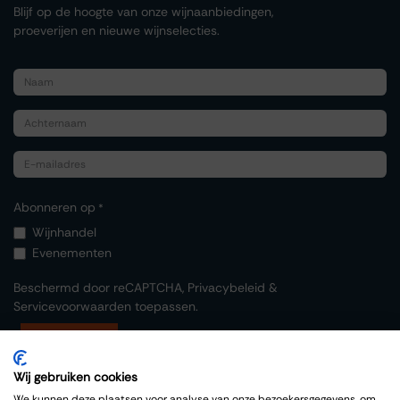
Blijf op de hoogte van onze wijnaanbiedingen,
proeverijen en nieuwe wijnselecties.
Abonneren op
*
Wijnhandel
Evenementen
Beschermd door reCAPTCHA,
Privacybeleid
&
Servicevoorwaarden
toepassen.
Indienen
Wij gebruiken cookies
We kunnen deze plaatsen voor analyse van onze bezoekersgegevens, om