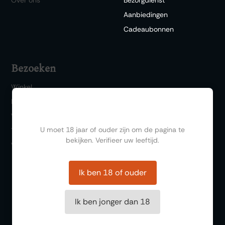
Aanbiedingen
Cadeaubonnen
Bezoeken
Winkel
Bar 1717
Ben jij ouder dan 18?
Wijn & Spijs
U moet 18 jaar of ouder zijn om de pagina te
Thema events
bekijken. Verifieer uw leeftijd.
Wijnproeverij
Ik ben 18 of ouder
Ik ben jonger dan 18