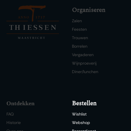
Organiseren
Zalen
Feesten
Trouwen
Borrelen
Vergaderen
Wijnproeverij
Diner/lunchen
Bestellen
Ontdekken
FAQ
Wishlist
Historie
Webshop
Over ons
Bezorgdienst