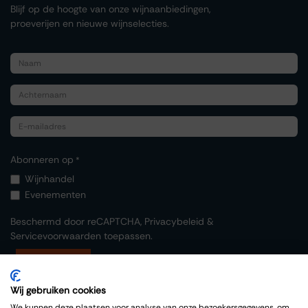
Blijf op de hoogte van onze wijnaanbiedingen,
proeverijen en nieuwe wijnselecties.
Abonneren op
*
Wijnhandel
Evenementen
Beschermd door reCAPTCHA,
Privacybeleid
&
Servicevoorwaarden
toepassen.
Indienen
Wij gebruiken cookies
We kunnen deze plaatsen voor analyse van onze bezoekersgegevens, om