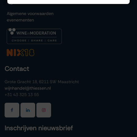
Algemene voorwaarden
Algemene voorwaarden
evenementen
Contact
Grote Gracht 18, 6211 SW Maastricht
wijnhandel@thiessen.nl
+31 43 325 13 55
Inschrijven nieuwsbrief