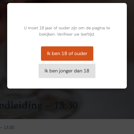
Ben jij ouder dan 18?
U moet 18 jaar of ouder zijn om de pagina te
bekijken. Verifieer uw leeftijd.
Ik ben 18 of ouder
Ik ben jonger dan 18
ndleiding – 13:30
 – 13:30