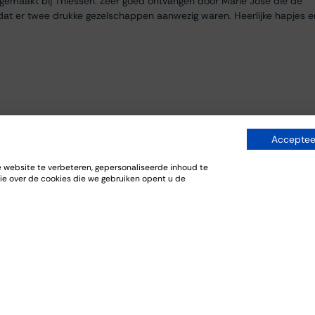
egemaakt bij Thiessen. Zeer goed ontvangen door Marie José die de
dat er twee drukke gezelschappen aanwezig waren. Heerlijke hapjes e
Accepteer
website te verbeteren, gepersonaliseerde inhoud te
ie over de cookies die we gebruiken opent u de
everij. De bijpassende gerechten sloten goed aan bij de wijnen.