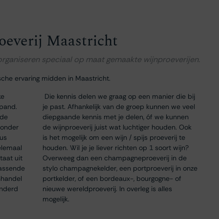
oeverij Maastricht
 organiseren speciaal op maat gemaakte wijnproeverijen.
sche ervaring midden in Maastricht.
ke
Die kennis delen we graag op een manier die bij
 pand.
je past. Afhankelijk van de groep kunnen we veel
 de
diepgaande kennis met je delen, óf we kunnen
 onder
de wijnproeverij juist wat luchtiger houden. Ook
dus
is het mogelijk om een wijn / spijs proeverij te
elemaal
houden. Wil je je liever richten op 1 soort wijn?
taat uit
Overweeg dan een champagneproeverij in de
passende
stylo champagnekelder, een portproeverij in onze
nhandel
portkelder, of een bordeaux-, bourgogne- of
onderd
nieuwe wereldproeverij. In overleg is alles
mogelijk.