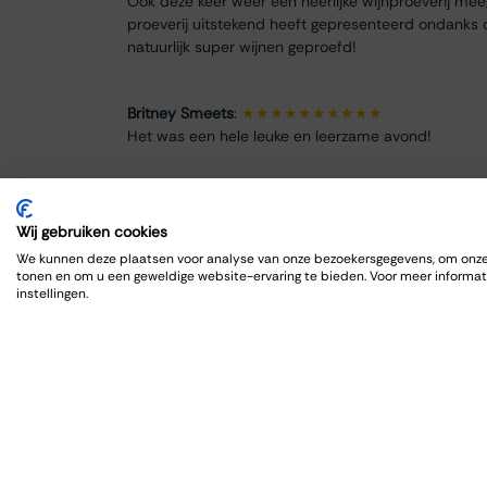
Ook deze keer weer een heerlijke wijnproeverij me
proeverij uitstekend heeft gepresenteerd ondanks 
natuurlijk super wijnen geproefd!
Britney Smeets
:
★★★★★★★★★★
Het was een hele leuke en leerzame avond!
Renate Finke
:
★★★★★★★★
Es war ein schöner Abend
Wij gebruiken cookies
We kunnen deze plaatsen voor analyse van onze bezoekersgegevens, om onze 
tonen en om u een geweldige website-ervaring te bieden. Voor meer informat
ROBRECHT HARDY
:
★★★★★★★★★★
instellingen.
Fijn en goed, zoals gewoonlijk
Max Spits
:
★★★★★★★★
Genoten van een sfeervolle en informatieve wijnpro