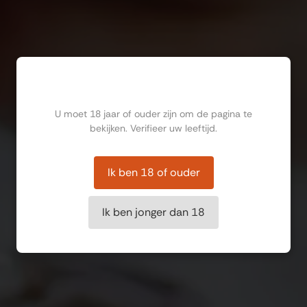
Ben jij ouder dan 18?
U moet 18 jaar of ouder zijn om de pagina te
bekijken. Verifieer uw leeftijd.
Ik ben 18 of ouder
Ik ben jonger dan 18