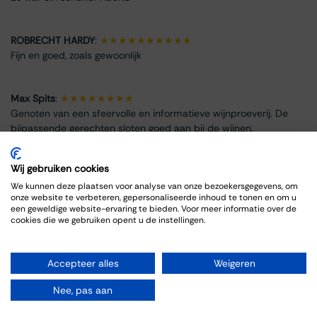
ROBRECHT HARDY
:
★★★★★★★★★★
Fijn en goed, zoals gewoonlijk
Max Spits
:
★★★★★★★★
Genoten van een sfeervolle en informatieve wijnproeverij. De
bijpassende gerechten sloten goed aan bij de wijnen.
Wij gebruiken cookies
We kunnen deze plaatsen voor analyse van onze bezoekersgegevens, om
onze website te verbeteren, gepersonaliseerde inhoud te tonen en om u
Info omtrent het evenement
een geweldige website-ervaring te bieden. Voor meer informatie over de
cookies die we gebruiken opent u de instellingen.
Locatie
Thiessen Wijnkoopers B.V.
Accepteer alles
Weigeren
Grote Gracht 18
6211 SW Maastricht
Nee, pas aan
Nederland