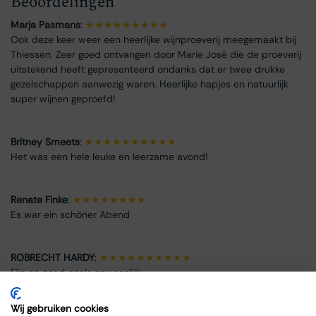
Beoordelingen
Marja Pasmans
:
★★★★★★★★★
Ook deze keer weer een heerlijke wijnproeverij meegemaakt bij
Thiessen. Zeer goed ontvangen door Marie José die de proeverij
uitstekend heeft gepresenteerd ondanks dat er twee drukke
gezelschappen aanwezig waren. Heerlijke hapjes en natuurlijk
super wijnen geproefd!
Britney Smeets
:
★★★★★★★★★★
Het was een hele leuke en leerzame avond!
Renate Finke
:
★★★★★★★★
Es war ein schöner Abend
ROBRECHT HARDY
:
★★★★★★★★★★
Fijn en goed, zoals gewoonlijk
Wij gebruiken cookies
Max Spits
:
★★★★★★★★