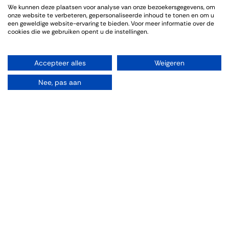
We kunnen deze plaatsen voor analyse van onze bezoekersgegevens, om
Genoten van een sfeervolle en informatieve wijnproeverij. De
onze website te verbeteren, gepersonaliseerde inhoud te tonen en om u
bijpassende gerechten sloten goed aan bij de wijnen.
een geweldige website-ervaring te bieden. Voor meer informatie over de
cookies die we gebruiken opent u de instellingen.
Accepteer alles
Weigeren
Info omtrent het evenement
Nee, pas aan
Locatie
Thiessen Wijnkoopers B.V.
Grote Gracht 18
6211 SW Maastricht
Nederland
043-3251355
wijnhandel@thiessen.nl
Routebeschrijving