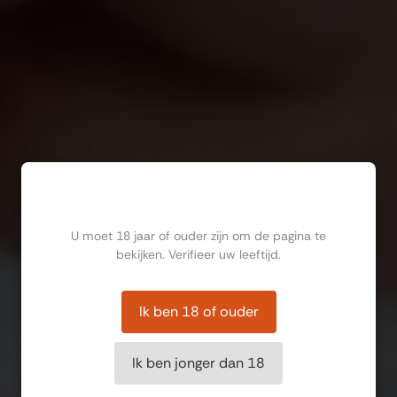
Ben jij ouder dan 18?
U moet 18 jaar of ouder zijn om de pagina te
bekijken. Verifieer uw leeftijd.
Ik ben 18 of ouder
Ik ben jonger dan 18