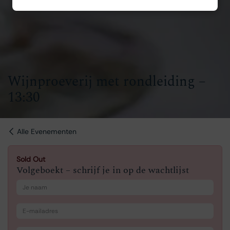
Wijnproeverij met rondleiding –
13:30
Alle Evenementen
Sold Out
Volgeboekt – schrijf je in op de wachtlijst