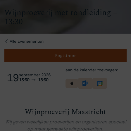
Wijnproeverij met rondleiding –
13:30
Alle Evenementen
Registreer
aan de kalender toevoegen:
19
september 2026
13:30
15:30
Wijnproeverij Maastricht
Wij geven wekelijkse proeverijen en organiseren speciaal
op maat gemaakte wijnproeverijen.