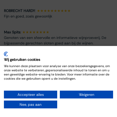
ROBRECHT HARDY
:
★★★★★★★★★★
Fijn en goed, zoals gewoonlijk
Max Spits
:
★★★★★★★★
Genoten van een sfeervolle en informatieve wijnproeverij. De
bijpassende gerechten sloten goed aan bij de wijnen.
Wij gebruiken cookies
We kunnen deze plaatsen voor analyse van onze bezoekersgegevens, om
onze website te verbeteren, gepersonaliseerde inhoud te tonen en om u
Info omtrent het evenement
een geweldige website-ervaring te bieden. Voor meer informatie over de
cookies die we gebruiken opent u de instellingen.
Locatie
Thiessen Wijnkoopers B.V.
Accepteer alles
Weigeren
Grote Gracht 18
6211 SW Maastricht
Nee, pas aan
Nederland
043-3251355