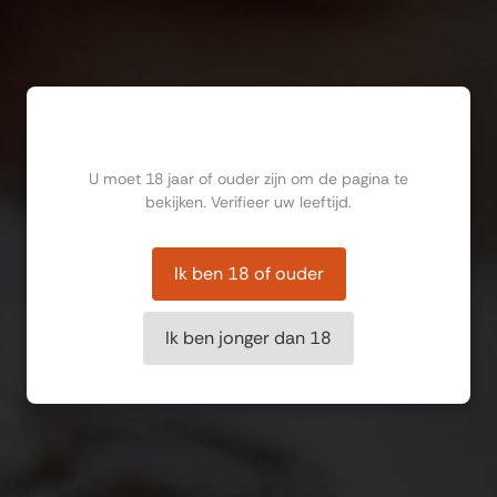
Ben jij ouder dan 18?
U moet 18 jaar of ouder zijn om de pagina te
bekijken. Verifieer uw leeftijd.
Ik ben 18 of ouder
Ik ben jonger dan 18