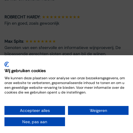
ROBRECHT HARDY
:
★★★★★★★★★★
Fijn en goed, zoals gewoonlijk
Max Spits
:
★★★★★★★★
Genoten van een sfeervolle en informatieve wijnproeverij. De
bijpassende gerechten sloten goed aan bij de wijnen.
Wij gebruiken cookies
We kunnen deze plaatsen voor analyse van onze bezoekersgegevens, om
onze website te verbeteren, gepersonaliseerde inhoud te tonen en om u
Info omtrent het evenement
een geweldige website-ervaring te bieden. Voor meer informatie over de
cookies die we gebruiken opent u de instellingen.
Locatie
Thiessen Wijnkoopers B.V.
Accepteer alles
Weigeren
Grote Gracht 18
6211 SW Maastricht
Nee, pas aan
Nederland