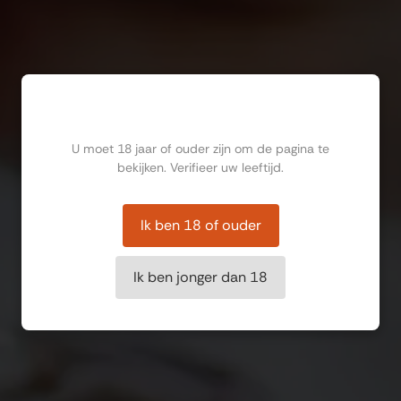
Ben jij ouder dan 18?
U moet 18 jaar of ouder zijn om de pagina te
bekijken. Verifieer uw leeftijd.
Ik ben 18 of ouder
Ik ben jonger dan 18