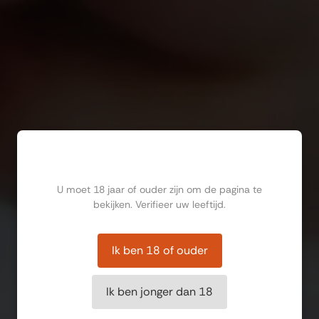
Ben jij ouder dan 18?
U moet 18 jaar of ouder zijn om de pagina te
bekijken. Verifieer uw leeftijd.
Ik ben 18 of ouder
Ik ben jonger dan 18