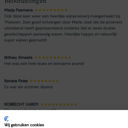
Beoordelingen
Marja Pasmans
:
★★★★★★★★★
Ook deze keer weer een heerlijke wijnproeverij meegemaakt bij
Thiessen. Zeer goed ontvangen door Marie José die de proeverij
uitstekend heeft gepresenteerd ondanks dat er twee drukke
gezelschappen aanwezig waren. Heerlijke hapjes en natuurlijk
super wijnen geproefd!
Britney Smeets
:
★★★★★★★★★★
Het was een hele leuke en leerzame avond!
Renate Finke
:
★★★★★★★★
Es war ein schöner Abend
ROBRECHT HARDY
:
★★★★★★★★★★
Fijn en goed, zoals gewoonlijk
Wij gebruiken cookies
Max Spits
:
★★★★★★★★