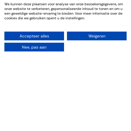
We kunnen deze plaatsen voor analyse van onze bezoekersgegevens, om
Genoten van een sfeervolle en informatieve wijnproeverij. De
onze website te verbeteren, gepersonaliseerde inhoud te tonen en om u
bijpassende gerechten sloten goed aan bij de wijnen.
een geweldige website-ervaring te bieden. Voor meer informatie over de
cookies die we gebruiken opent u de instellingen.
Accepteer alles
Weigeren
Info omtrent het evenement
Nee, pas aan
Locatie
Thiessen Wijnkoopers B.V.
Grote Gracht 18
6211 SW Maastricht
Nederland
043-3251355
wijnhandel@thiessen.nl
Routebeschrijving