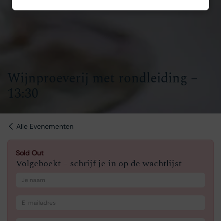
Wijnproeverij met rondleiding –
13:30
Alle Evenementen
Sold Out
Volgeboekt – schrijf je in op de wachtlijst