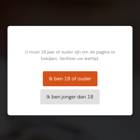
Ben jij ouder dan 18?
U moet 18 jaar of ouder zijn om de pagina te
bekijken. Verifieer uw leeftijd.
Ik ben 18 of ouder
Ik ben jonger dan 18