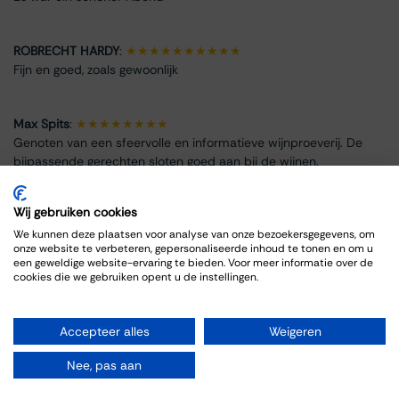
ROBRECHT HARDY
:
★★★★★★★★★★
Fijn en goed, zoals gewoonlijk
Max Spits
:
★★★★★★★★
Genoten van een sfeervolle en informatieve wijnproeverij. De
bijpassende gerechten sloten goed aan bij de wijnen.
Wij gebruiken cookies
We kunnen deze plaatsen voor analyse van onze bezoekersgegevens, om
onze website te verbeteren, gepersonaliseerde inhoud te tonen en om u
Info omtrent het evenement
een geweldige website-ervaring te bieden. Voor meer informatie over de
cookies die we gebruiken opent u de instellingen.
Locatie
Thiessen Wijnkoopers B.V.
Accepteer alles
Weigeren
Grote Gracht 18
6211 SW Maastricht
Nee, pas aan
Nederland