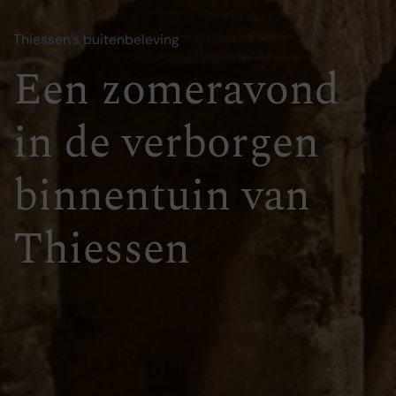
Thiessen's buitenbeleving
Een zomeravond
in de verborgen
binnentuin van
Thiessen