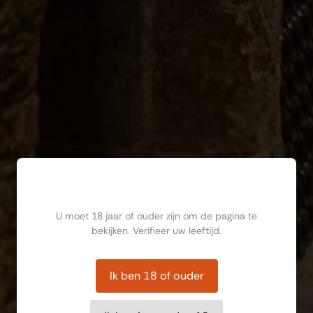
Ben jij ouder dan 18?
U moet 18 jaar of ouder zijn om de pagina te
bekijken. Verifieer uw leeftijd.
Ik ben 18 of ouder