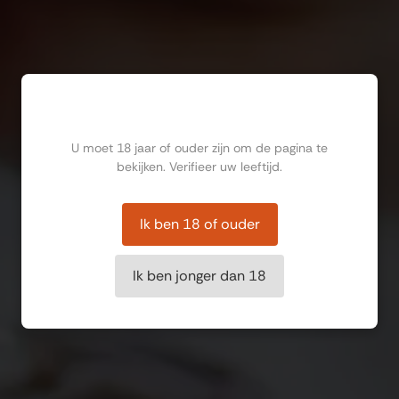
Ben jij ouder dan 18?
U moet 18 jaar of ouder zijn om de pagina te
bekijken. Verifieer uw leeftijd.
Ik ben 18 of ouder
Ik ben jonger dan 18