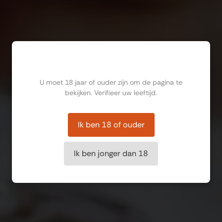
Ben jij ouder dan 18?
U moet 18 jaar of ouder zijn om de pagina te
bekijken. Verifieer uw leeftijd.
Ik ben 18 of ouder
Ik ben jonger dan 18