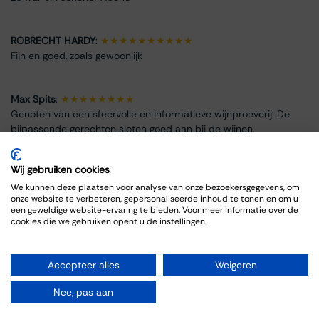
ROBRECHT HARDY
:
★★★★★★★★★★
Fijn en goed, zoals gewoonlijk
Max Spits
:
★★★★★★★★
Genoten van een sfeervolle en informatieve wijnproeverij. De
bijpassende gerechten sloten goed aan bij de wijnen.
Wij gebruiken cookies
We kunnen deze plaatsen voor analyse van onze bezoekersgegevens, om
onze website te verbeteren, gepersonaliseerde inhoud te tonen en om u
Info omtrent het evenement
een geweldige website-ervaring te bieden. Voor meer informatie over de
cookies die we gebruiken opent u de instellingen.
Locatie
Thiessen Wijnkoopers B.V.
Accepteer alles
Weigeren
Grote Gracht 18
6211 SW Maastricht
Nee, pas aan
Nederland