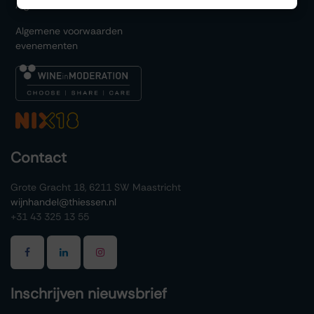
Algemene voorwaarden
Algemene voorwaarden
evenementen
Contact
Grote Gracht 18, 6211 SW Maastricht
wijnhandel@thiessen.nl
+31 43 325 13 55
Inschrijven nieuwsbrief