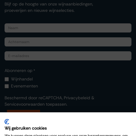
Blijf op de hoogte van onze wijnaanbiedingen,
proeverijen en nieuwe wijnselecties.
Abonneren op
*
Wijnhandel
Evenementen
Beschermd door reCAPTCHA,
Privacybeleid
&
Servicevoorwaarden
toepassen.
Indienen
Wij gebruiken cookies
We kunnen deze plaatsen voor analyse van onze bezoekersgegevens, om