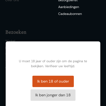
Aanbiedingen
Cadeaubonnen
Bezoeken
Winkel
Bar 1717
Ben jij ouder dan 18?
Wijn & Spijs
U moet 18 jaar of ouder zijn om de pagina te
Thema events
bekijken. Verifieer uw leeftijd.
Wijnproeverij
Ik ben 18 of ouder
Ik ben jonger dan 18