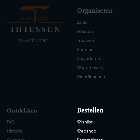
Organiseren
Zalen
Feesten
Trouwen
Borrelen
Vergaderen
Wijnproeverij
Diner/lunchen
Bestellen
Ontdekken
FAQ
Wishlist
Historie
Webshop
Over ons
Bezorgdienst