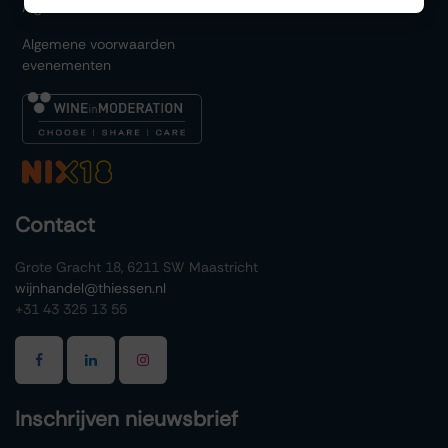
Algemene voorwaarden
Algemene voorwaarden
evenementen
Contact
Grote Gracht 18, 6211 SW Maastricht
wijnhandel@thiessen.nl
+31 43 325 13 55
Inschrijven nieuwsbrief