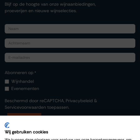
Blijf op de hoogte van onze wijnaanbiedingen,
proeverijen en nieuwe wijnselecties.
Abonneren op
*
Wijnhandel
Evenementen
Beschermd door reCAPTCHA,
Privacybeleid
&
Servicevoorwaarden
toepassen.
Indienen
Wij gebruiken cookies
We kunnen deze plaatsen voor analyse van onze bezoekersgegevens, om