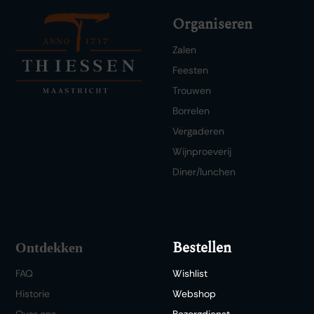
Organiseren
Zalen
Feesten
Trouwen
Borrelen
Vergaderen
Wijnproeverij
Diner/lunchen
Bestellen
Ontdekken
FAQ
Wishlist
Historie
Webshop
Over ons
Bezorgdienst