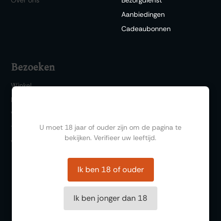
Aanbiedingen
Cadeaubonnen
Bezoeken
Winkel
Bar 1717
Ben jij ouder dan 18?
Wijn & Spijs
U moet 18 jaar of ouder zijn om de pagina te
Thema events
bekijken. Verifieer uw leeftijd.
Wijnproeverij
Ik ben 18 of ouder
Ik ben jonger dan 18