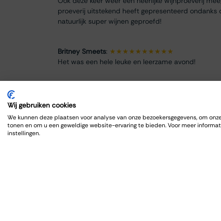
Ook deze keer weer een heerlijke wijnproeverij me
proeverij uitstekend heeft gepresenteerd ondanks 
natuurlijk super wijnen geproefd!
Britney Smeets
:
★★★★★★★★★★
Het was een hele leuke en leerzame avond!
Renate Finke
:
★★★★★★★★
Es war ein schöner Abend
Wij gebruiken cookies
We kunnen deze plaatsen voor analyse van onze bezoekersgegevens, om onze 
tonen en om u een geweldige website-ervaring te bieden. Voor meer informat
ROBRECHT HARDY
:
★★★★★★★★★★
instellingen.
Fijn en goed, zoals gewoonlijk
Max Spits
:
★★★★★★★★
Genoten van een sfeervolle en informatieve wijnpro