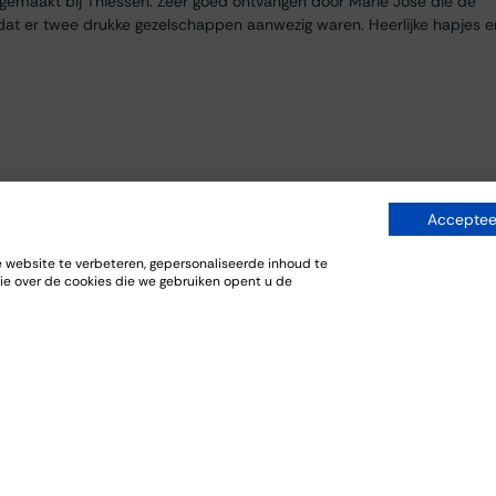
egemaakt bij Thiessen. Zeer goed ontvangen door Marie José die de
dat er twee drukke gezelschappen aanwezig waren. Heerlijke hapjes e
Accepteer
website te verbeteren, gepersonaliseerde inhoud te
ie over de cookies die we gebruiken opent u de
everij. De bijpassende gerechten sloten goed aan bij de wijnen.