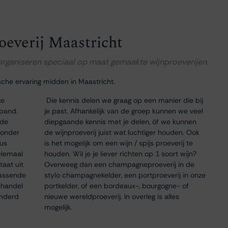
oeverij Maastricht
 organiseren speciaal op maat gemaakte wijnproeverijen.
sche ervaring midden in Maastricht.
ke
Die kennis delen we graag op een manier die bij
 pand.
je past. Afhankelijk van de groep kunnen we veel
 de
diepgaande kennis met je delen, óf we kunnen
 onder
de wijnproeverij juist wat luchtiger houden. Ook
dus
is het mogelijk om een wijn / spijs proeverij te
elemaal
houden. Wil je je liever richten op 1 soort wijn?
taat uit
Overweeg dan een champagneproeverij in de
passende
stylo champagnekelder, een portproeverij in onze
nhandel
portkelder, of een bordeaux-, bourgogne- of
onderd
nieuwe wereldproeverij. In overleg is alles
mogelijk.