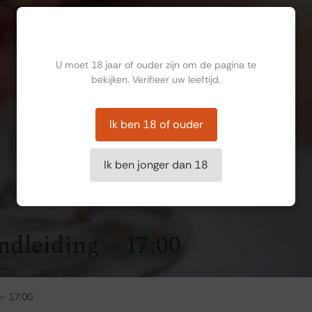
Ben jij ouder dan 18?
U moet 18 jaar of ouder zijn om de pagina te
bekijken. Verifieer uw leeftijd.
Ik ben 18 of ouder
Ik ben jonger dan 18
ndleiding – 17:00
 – 17:00