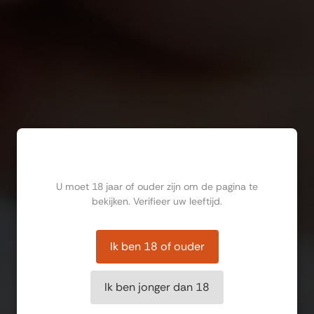
Ben jij ouder dan 18?
U moet 18 jaar of ouder zijn om de pagina te
bekijken. Verifieer uw leeftijd.
Ik ben 18 of ouder
Ik ben jonger dan 18