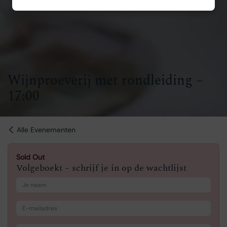
Wijnproeverij met rondleiding –
17:00
Alle Evenementen
Sold Out
Volgeboekt – schrijf je in op de wachtlijst