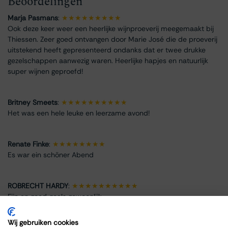
Beoordelingen
Marja Pasmans
:
★★★★★★★★★
Ook deze keer weer een heerlijke wijnproeverij meegemaakt bij
Thiessen. Zeer goed ontvangen door Marie José die de proeverij
uitstekend heeft gepresenteerd ondanks dat er twee drukke
gezelschappen aanwezig waren. Heerlijke hapjes en natuurlijk
super wijnen geproefd!
Britney Smeets
:
★★★★★★★★★★
Het was een hele leuke en leerzame avond!
Renate Finke
:
★★★★★★★★
Es war ein schöner Abend
ROBRECHT HARDY
:
★★★★★★★★★★
Fijn en goed, zoals gewoonlijk
Wij gebruiken cookies
Max Spits
:
★★★★★★★★