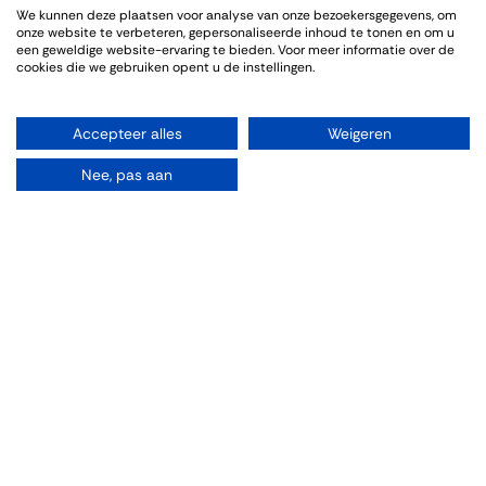
We kunnen deze plaatsen voor analyse van onze bezoekersgegevens, om
Genoten van een sfeervolle en informatieve wijnproeverij. De
onze website te verbeteren, gepersonaliseerde inhoud te tonen en om u
bijpassende gerechten sloten goed aan bij de wijnen.
een geweldige website-ervaring te bieden. Voor meer informatie over de
cookies die we gebruiken opent u de instellingen.
Accepteer alles
Weigeren
Info omtrent het evenement
Nee, pas aan
Locatie
Thiessen Wijnkoopers B.V.
Grote Gracht 18
6211 SW Maastricht
Nederland
043-3251355
wijnhandel@thiessen.nl
Routebeschrijving