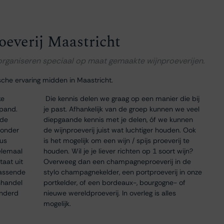
oeverij Maastricht
 organiseren speciaal op maat gemaakte wijnproeverijen.
sche ervaring midden in Maastricht.
ke
Die kennis delen we graag op een manier die bij
 pand.
je past. Afhankelijk van de groep kunnen we veel
 de
diepgaande kennis met je delen, óf we kunnen
 onder
de wijnproeverij juist wat luchtiger houden. Ook
dus
is het mogelijk om een wijn / spijs proeverij te
elemaal
houden. Wil je je liever richten op 1 soort wijn?
taat uit
Overweeg dan een champagneproeverij in de
passende
stylo champagnekelder, een portproeverij in onze
nhandel
portkelder, of een bordeaux-, bourgogne- of
onderd
nieuwe wereldproeverij. In overleg is alles
mogelijk.