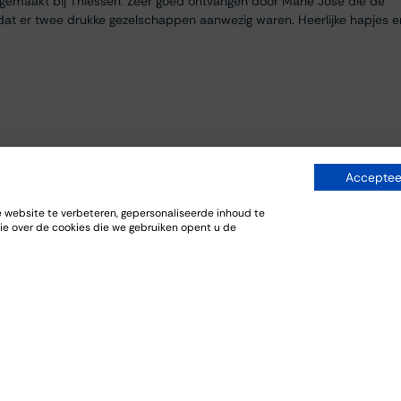
egemaakt bij Thiessen. Zeer goed ontvangen door Marie José die de
dat er twee drukke gezelschappen aanwezig waren. Heerlijke hapjes e
Accepteer
website te verbeteren, gepersonaliseerde inhoud te
ie over de cookies die we gebruiken opent u de
everij. De bijpassende gerechten sloten goed aan bij de wijnen.