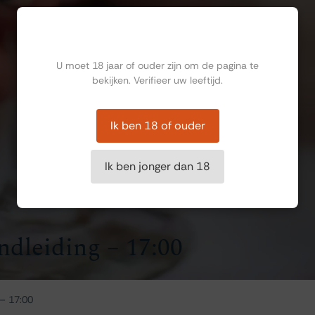
Ben jij ouder dan 18?
U moet 18 jaar of ouder zijn om de pagina te
bekijken. Verifieer uw leeftijd.
Ik ben 18 of ouder
Ik ben jonger dan 18
ndleiding – 17:00
 – 17:00