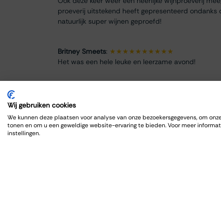
Ook deze keer weer een heerlijke wijnproeverij me
proeverij uitstekend heeft gepresenteerd ondanks 
natuurlijk super wijnen geproefd!
Britney Smeets
:
★★★★★★★★★★
Het was een hele leuke en leerzame avond!
Renate Finke
:
★★★★★★★★
Es war ein schöner Abend
Wij gebruiken cookies
We kunnen deze plaatsen voor analyse van onze bezoekersgegevens, om onze 
tonen en om u een geweldige website-ervaring te bieden. Voor meer informat
ROBRECHT HARDY
:
★★★★★★★★★★
instellingen.
Fijn en goed, zoals gewoonlijk
Max Spits
:
★★★★★★★★
Genoten van een sfeervolle en informatieve wijnpro