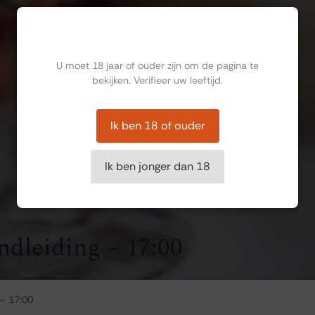
Ben jij ouder dan 18?
U moet 18 jaar of ouder zijn om de pagina te
bekijken. Verifieer uw leeftijd.
Ik ben 18 of ouder
Ik ben jonger dan 18
ndleiding – 17:00
 – 17:00