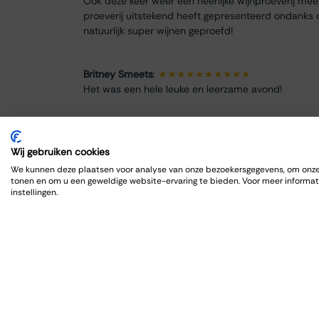
Ook deze keer weer een heerlijke wijnproeverij me
proeverij uitstekend heeft gepresenteerd ondanks 
natuurlijk super wijnen geproefd!
Britney Smeets
:
★★★★★★★★★★
Het was een hele leuke en leerzame avond!
Renate Finke
:
★★★★★★★★
Es war ein schöner Abend
Wij gebruiken cookies
We kunnen deze plaatsen voor analyse van onze bezoekersgegevens, om onze 
tonen en om u een geweldige website-ervaring te bieden. Voor meer informat
ROBRECHT HARDY
:
★★★★★★★★★★
instellingen.
Fijn en goed, zoals gewoonlijk
Max Spits
:
★★★★★★★★
Genoten van een sfeervolle en informatieve wijnpro