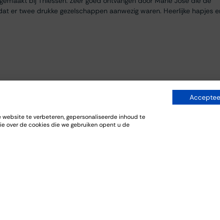
egemaakt bij Thiessen. Zeer goed ontvangen door Marie José die de
dat er twee drukke gezelschappen aanwezig waren. Heerlijke hapjes e
Accepteer
website te verbeteren, gepersonaliseerde inhoud te
ie over de cookies die we gebruiken opent u de
everij. De bijpassende gerechten sloten goed aan bij de wijnen.