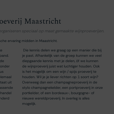
oeverij Maastricht
 organiseren speciaal op maat gemaakte wijnproeverijen.
sche ervaring midden in Maastricht.
ke
Die kennis delen we graag op een manier die bij
 pand.
je past. Afhankelijk van de groep kunnen we veel
 de
diepgaande kennis met je delen, óf we kunnen
 onder
de wijnproeverij juist wat luchtiger houden. Ook
dus
is het mogelijk om een wijn / spijs proeverij te
elemaal
houden. Wil je je liever richten op 1 soort wijn?
taat uit
Overweeg dan een champagneproeverij in de
passende
stylo champagnekelder, een portproeverij in onze
nhandel
portkelder, of een bordeaux-, bourgogne- of
onderd
nieuwe wereldproeverij. In overleg is alles
mogelijk.