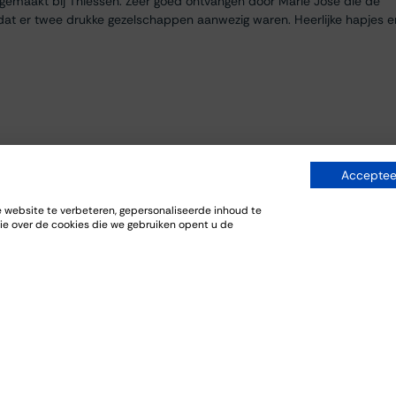
egemaakt bij Thiessen. Zeer goed ontvangen door Marie José die de
dat er twee drukke gezelschappen aanwezig waren. Heerlijke hapjes e
Accepteer
website te verbeteren, gepersonaliseerde inhoud te
ie over de cookies die we gebruiken opent u de
everij. De bijpassende gerechten sloten goed aan bij de wijnen.