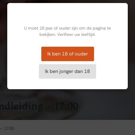
Ben jij ouder dan 18?
U moet 18 jaar of ouder zijn om de pagina te
bekijken. Verifieer uw leeftijd.
Ik ben 18 of ouder
Ik ben jonger dan 18
ndleiding – 17:00
 – 17:00