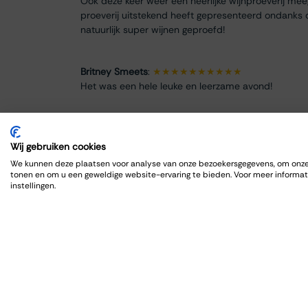
Ook deze keer weer een heerlijke wijnproeverij me
proeverij uitstekend heeft gepresenteerd ondanks 
natuurlijk super wijnen geproefd!
Britney Smeets
:
★★★★★★★★★★
Het was een hele leuke en leerzame avond!
Renate Finke
:
★★★★★★★★
Es war ein schöner Abend
Wij gebruiken cookies
We kunnen deze plaatsen voor analyse van onze bezoekersgegevens, om onze 
tonen en om u een geweldige website-ervaring te bieden. Voor meer informat
ROBRECHT HARDY
:
★★★★★★★★★★
instellingen.
Fijn en goed, zoals gewoonlijk
Max Spits
:
★★★★★★★★
Genoten van een sfeervolle en informatieve wijnpro