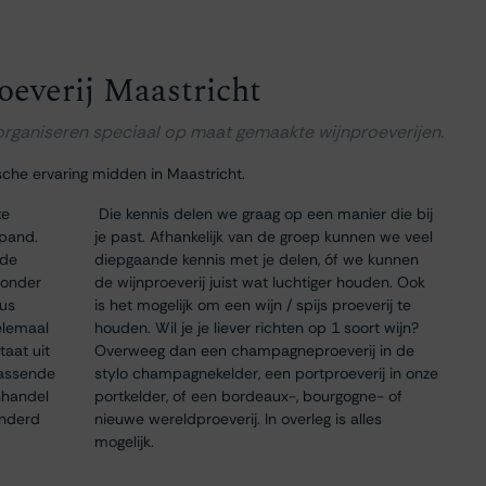
oeverij Maastricht
 organiseren speciaal op maat gemaakte wijnproeverijen.
sche ervaring midden in Maastricht.
ke
Die kennis delen we graag op een manier die bij
 pand.
je past. Afhankelijk van de groep kunnen we veel
 de
diepgaande kennis met je delen, óf we kunnen
 onder
de wijnproeverij juist wat luchtiger houden. Ook
dus
is het mogelijk om een wijn / spijs proeverij te
elemaal
houden. Wil je je liever richten op 1 soort wijn?
taat uit
Overweeg dan een champagneproeverij in de
passende
stylo champagnekelder, een portproeverij in onze
nhandel
portkelder, of een bordeaux-, bourgogne- of
onderd
nieuwe wereldproeverij. In overleg is alles
mogelijk.