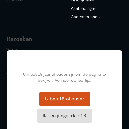
Aanbiedingen
Cadeaubonnen
Bezoeken
Winkel
Bar 1717
Ben jij ouder dan 18?
Wijn & Spijs
U moet 18 jaar of ouder zijn om de pagina te
Thema events
bekijken. Verifieer uw leeftijd.
Wijnproeverij
Ik ben 18 of ouder
Ik ben jonger dan 18