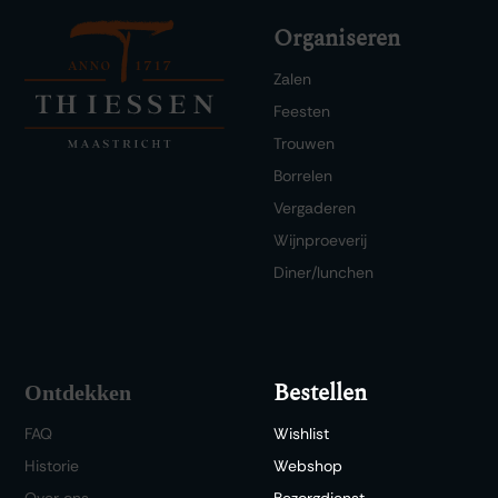
Organiseren
Zalen
Feesten
Trouwen
Borrelen
Vergaderen
Wijnproeverij
Diner/lunchen
Bestellen
Ontdekken
FAQ
Wishlist
Historie
Webshop
Over ons
Bezorgdienst