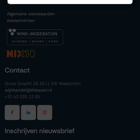
Algemene voorwaarden
Algemene voorwaarden
evenementen
Contact
Grote Gracht 18, 6211 SW Maastricht
wijnhandel@thiessen.nl
+31 43 325 13 55
Inschrijven nieuwsbrief