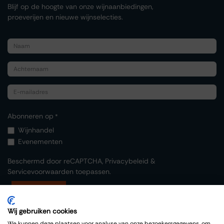
Blijf op de hoogte van onze wijnaanbiedingen,
proeverijen en nieuwe wijnselecties.
Abonneren op
*
Wijnhandel
Evenementen
Beschermd door reCAPTCHA,
Privacybeleid
&
Servicevoorwaarden
toepassen.
Indienen
Wij gebruiken cookies
We kunnen deze plaatsen voor analyse van onze bezoekersgegevens, om