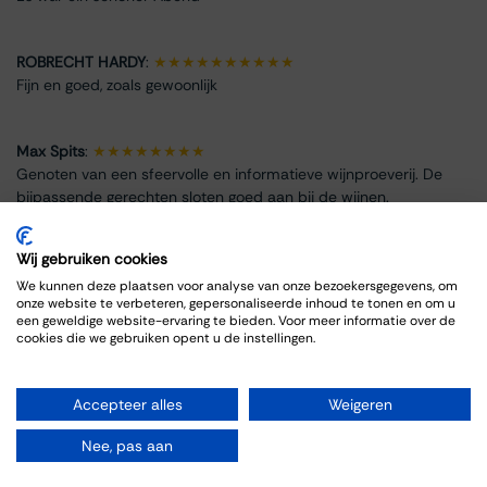
ROBRECHT HARDY
:
★★★★★★★★★★
Fijn en goed, zoals gewoonlijk
Max Spits
:
★★★★★★★★
Genoten van een sfeervolle en informatieve wijnproeverij. De
bijpassende gerechten sloten goed aan bij de wijnen.
Wij gebruiken cookies
We kunnen deze plaatsen voor analyse van onze bezoekersgegevens, om
onze website te verbeteren, gepersonaliseerde inhoud te tonen en om u
Info omtrent het evenement
een geweldige website-ervaring te bieden. Voor meer informatie over de
cookies die we gebruiken opent u de instellingen.
Locatie
Thiessen Wijnkoopers B.V.
Accepteer alles
Weigeren
Grote Gracht 18
6211 SW Maastricht
Nee, pas aan
Nederland