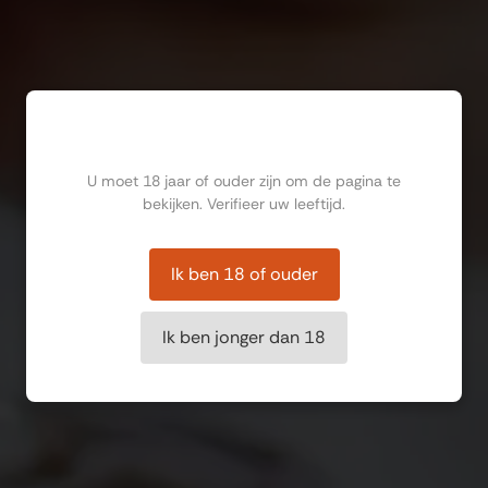
Ben jij ouder dan 18?
U moet 18 jaar of ouder zijn om de pagina te
bekijken. Verifieer uw leeftijd.
Ik ben 18 of ouder
Ik ben jonger dan 18