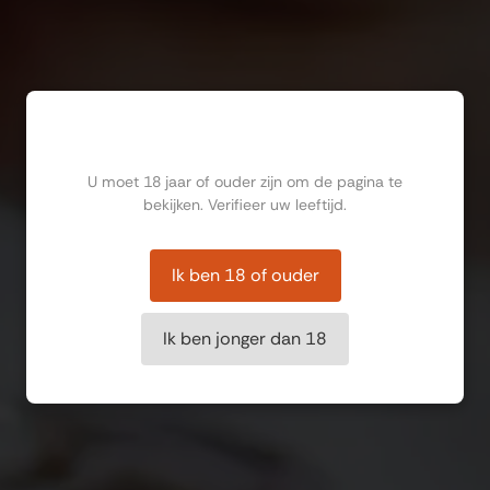
Ben jij ouder dan 18?
U moet 18 jaar of ouder zijn om de pagina te
bekijken. Verifieer uw leeftijd.
Ik ben 18 of ouder
Ik ben jonger dan 18