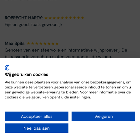
ROBRECHT HARDY
:
★★★★★★★★★★
Fijn en goed, zoals gewoonlijk
Max Spits
:
★★★★★★★★
Genoten van een sfeervolle en informatieve wijnproeverij. De
bijpassende gerechten sloten goed aan bij de wijnen.
Wij gebruiken cookies
We kunnen deze plaatsen voor analyse van onze bezoekersgegevens, om
onze website te verbeteren, gepersonaliseerde inhoud te tonen en om u
Info omtrent het evenement
een geweldige website-ervaring te bieden. Voor meer informatie over de
cookies die we gebruiken opent u de instellingen.
Locatie
Thiessen Wijnkoopers B.V.
Accepteer alles
Weigeren
Grote Gracht 18
6211 SW Maastricht
Nee, pas aan
Nederland