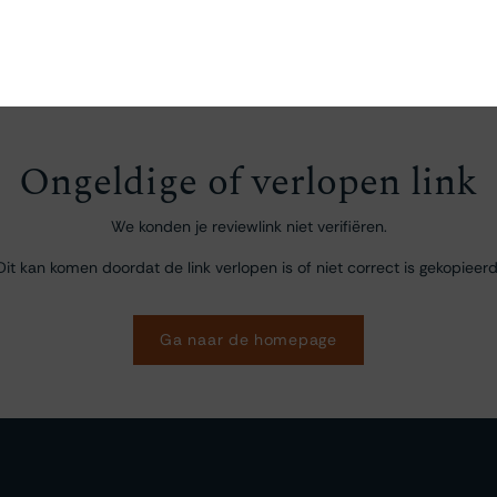
en
Ontdekken
Bestellen
Bezoeken
Contact
Ongeldige of verlopen link
We konden je reviewlink niet verifiëren.
Dit kan komen doordat de link verlopen is of niet correct is gekopieerd
Ga naar de homepage