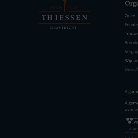
Orga
Zalen
Feest
Trouw
Borrel
Verga
Wijnpr
Diner/
Algem
Algem
evene