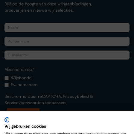
Blijf op de hoogte van onze wijnaanbiedingen,
proeverijen en nieuwe wijnselecties.
Abonneren op
*
Wijnhandel
Evenementen
Beschermd door reCAPTCHA,
Privacybeleid
&
Servicevoorwaarden
toepassen.
Indienen
Wij gebruiken cookies
We kunnen deze plaatsen voor analyse van onze bezoekersgegevens, om