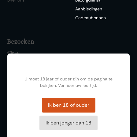
Aanbiedingen
Cadeaubonnen
Bezoeken
Winkel
Bar 1717
Ben jij ouder dan 18?
Wijn & Spijs
U moet 18 jaar of ouder zijn om de pagina te
Thema events
bekijken. Verifieer uw leeftijd.
Wijnproeverij
Ik ben 18 of ouder
Ik ben jonger dan 18