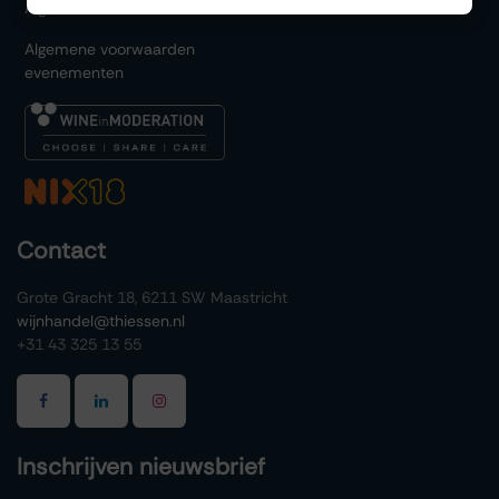
Algemene voorwaarden
Algemene voorwaarden
evenementen
Contact
Grote Gracht 18, 6211 SW Maastricht
wijnhandel@thiessen.nl
+31 43 325 13 55
Inschrijven nieuwsbrief