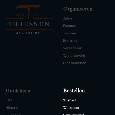
Organiseren
Zalen
Feesten
Trouwen
Borrelen
Vergaderen
Wijnproeverij
Diner/lunchen
Bestellen
Ontdekken
FAQ
Wishlist
Historie
Webshop
Over ons
Bezorgdienst