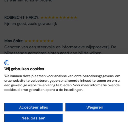
Es war ein schöner Abend
ROBRECHT HARDY
:
★★★★★★★★★★
Fijn en goed, zoals gewoonlijk
Max Spits
:
★★★★★★★★
Genoten van een sfeervolle en informatieve wijnproeverij. De
bijpassende gerechten sloten goed aan bij de wijnen.
Wij gebruiken cookies
We kunnen deze plaatsen voor analyse van onze bezoekersgegevens, om
onze website te verbeteren, gepersonaliseerde inhoud te tonen en om u
Info omtrent het evenement
een geweldige website-ervaring te bieden. Voor meer informatie over de
cookies die we gebruiken opent u de instellingen.
Locatie
Thiessen Wijnkoopers B.V.
Accepteer alles
Weigeren
Grote Gracht 18
6211 SW Maastricht
Nee, pas aan
Nederland