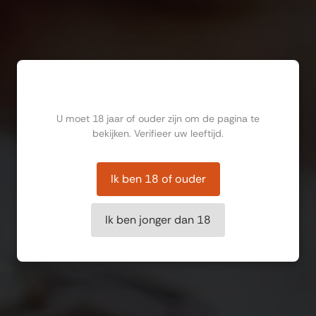
Ben jij ouder dan 18?
U moet 18 jaar of ouder zijn om de pagina te
bekijken. Verifieer uw leeftijd.
Ik ben 18 of ouder
Ik ben jonger dan 18