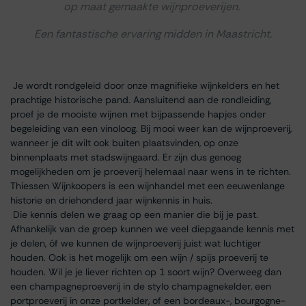
op maat gemaakte wijnproeverijen.
Een fantastische ervaring midden in Maastricht.
Je wordt rondgeleid door onze magnifieke wijnkelders en het
prachtige historische pand. Aansluitend aan de rondleiding,
proef je de mooiste wijnen met bijpassende hapjes onder
begeleiding van een vinoloog. Bij mooi weer kan de wijnproeverij,
wanneer je dit wilt ook buiten plaatsvinden, op onze
binnenplaats met stadswijngaard. Er zijn dus genoeg
mogelijkheden om je proeverij helemaal naar wens in te richten.
Thiessen Wijnkoopers is een wijnhandel met een eeuwenlange
historie en driehonderd jaar wijnkennis in huis.
Die kennis delen we graag op een manier die bij je past.
Afhankelijk van de groep kunnen we veel diepgaande kennis met
je delen, óf we kunnen de wijnproeverij juist wat luchtiger
houden. Ook is het mogelijk om een wijn / spijs proeverij te
houden. Wil je je liever richten op 1 soort wijn? Overweeg dan
een champagneproeverij in de stylo champagnekelder, een
portproeverij in onze portkelder, of een bordeaux-, bourgogne-