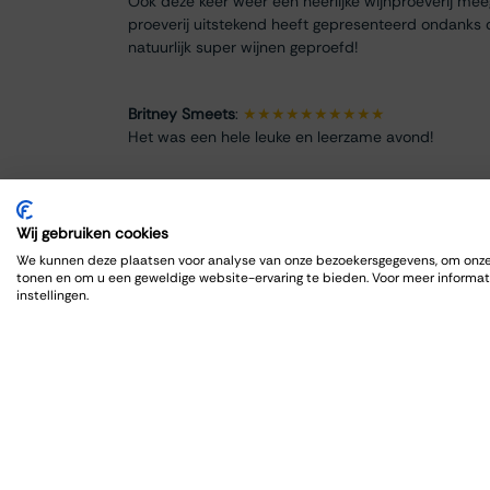
Ook deze keer weer een heerlijke wijnproeverij me
proeverij uitstekend heeft gepresenteerd ondanks 
natuurlijk super wijnen geproefd!
Britney Smeets
:
★★★★★★★★★★
Het was een hele leuke en leerzame avond!
Renate Finke
:
★★★★★★★★
Es war ein schöner Abend
Wij gebruiken cookies
We kunnen deze plaatsen voor analyse van onze bezoekersgegevens, om onze 
tonen en om u een geweldige website-ervaring te bieden. Voor meer informat
ROBRECHT HARDY
:
★★★★★★★★★★
instellingen.
Fijn en goed, zoals gewoonlijk
Max Spits
:
★★★★★★★★
Genoten van een sfeervolle en informatieve wijnpro