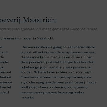
oeverij Maastricht
 organiseren speciaal op maat gemaakte wijnproeverijen.
sche ervaring midden in Maastricht.
ke
Die kennis delen we graag op een manier die bij
 pand.
je past. Afhankelijk van de groep kunnen we veel
 de
diepgaande kennis met je delen, óf we kunnen
 onder
de wijnproeverij juist wat luchtiger houden. Ook
dus
is het mogelijk om een wijn / spijs proeverij te
elemaal
houden. Wil je je liever richten op 1 soort wijn?
taat uit
Overweeg dan een champagneproeverij in de
passende
stylo champagnekelder, een portproeverij in onze
nhandel
portkelder, of een bordeaux-, bourgogne- of
onderd
nieuwe wereldproeverij. In overleg is alles
mogelijk.