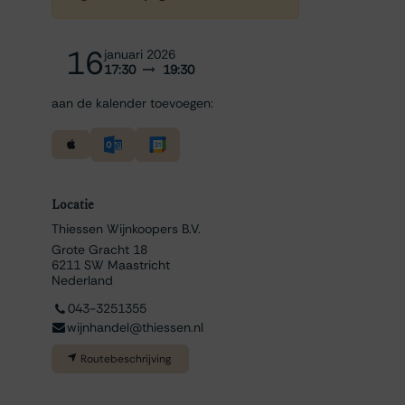
16
januari 2026
17:30
19:30
aan de kalender toevoegen:
Locatie
Thiessen Wijnkoopers B.V.
Grote Gracht 18
6211 SW Maastricht
Nederland
043-3251355
wijnhandel@thiessen.nl
Routebeschrijving