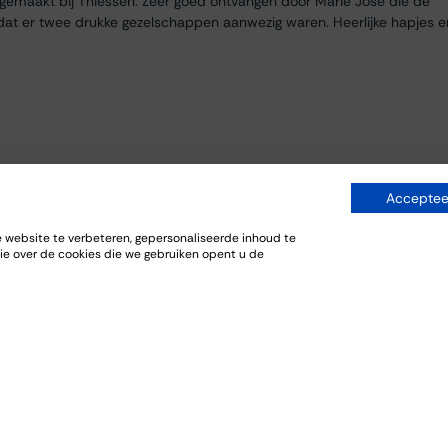
egemaakt bij Thiessen. Zeer goed ontvangen door Marie José die de
dat er twee drukke gezelschappen aanwezig waren. Heerlijke hapjes e
Accepteer
website te verbeteren, gepersonaliseerde inhoud te
ie over de cookies die we gebruiken opent u de
everij. De bijpassende gerechten sloten goed aan bij de wijnen.