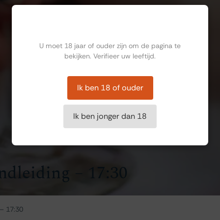
Ben jij ouder dan 18?
U moet 18 jaar of ouder zijn om de pagina te
bekijken. Verifieer uw leeftijd.
Ik ben 18 of ouder
Ik ben jonger dan 18
ndleiding – 17:30
 – 17:30