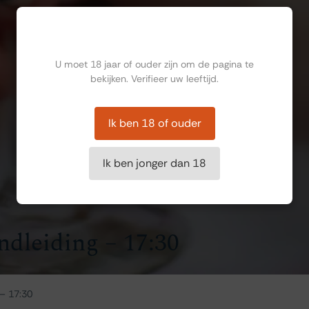
Ben jij ouder dan 18?
U moet 18 jaar of ouder zijn om de pagina te
bekijken. Verifieer uw leeftijd.
Ik ben 18 of ouder
Ik ben jonger dan 18
ndleiding – 17:30
 – 17:30