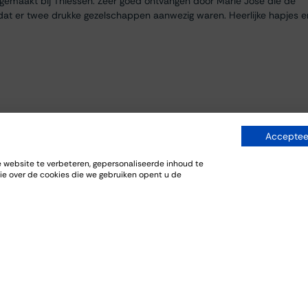
egemaakt bij Thiessen. Zeer goed ontvangen door Marie José die de
dat er twee drukke gezelschappen aanwezig waren. Heerlijke hapjes e
Accepteer
website te verbeteren, gepersonaliseerde inhoud te
ie over de cookies die we gebruiken opent u de
everij. De bijpassende gerechten sloten goed aan bij de wijnen.