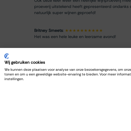
Ook deze keer weer een heerlijke wijnproeverij me
proeverij uitstekend heeft gepresenteerd ondanks 
natuurlijk super wijnen geproefd!
Britney Smeets
:
★★★★★★★★★★
Het was een hele leuke en leerzame avond!
Renate Finke
:
★★★★★★★★
Es war ein schöner Abend
Wij gebruiken cookies
We kunnen deze plaatsen voor analyse van onze bezoekersgegevens, om onze 
tonen en om u een geweldige website-ervaring te bieden. Voor meer informat
ROBRECHT HARDY
:
★★★★★★★★★★
instellingen.
Fijn en goed, zoals gewoonlijk
Max Spits
:
★★★★★★★★
Genoten van een sfeervolle en informatieve wijnpro