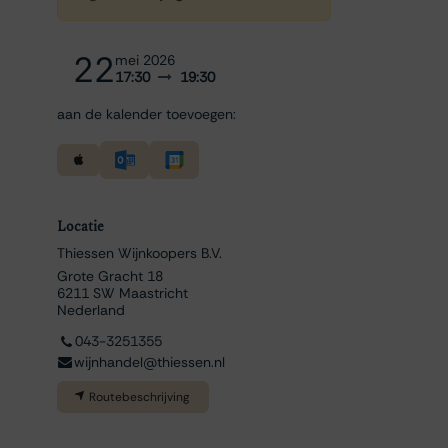
22
mei 2026
17:30
19:30
aan de kalender toevoegen:
Locatie
Thiessen Wijnkoopers B.V.
Grote Gracht 18
6211 SW Maastricht
Nederland
043-3251355
wijnhandel@thiessen.nl
Routebeschrijving