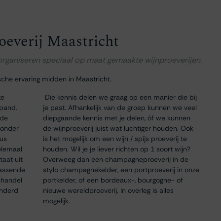
oeverij Maastricht
 organiseren speciaal op maat gemaakte wijnproeverijen.
sche ervaring midden in Maastricht.
ke
Die kennis delen we graag op een manier die bij
 pand.
je past. Afhankelijk van de groep kunnen we veel
 de
diepgaande kennis met je delen, óf we kunnen
 onder
de wijnproeverij juist wat luchtiger houden. Ook
dus
is het mogelijk om een wijn / spijs proeverij te
elemaal
houden. Wil je je liever richten op 1 soort wijn?
taat uit
Overweeg dan een champagneproeverij in de
passende
stylo champagnekelder, een portproeverij in onze
nhandel
portkelder, of een bordeaux-, bourgogne- of
onderd
nieuwe wereldproeverij. In overleg is alles
mogelijk.