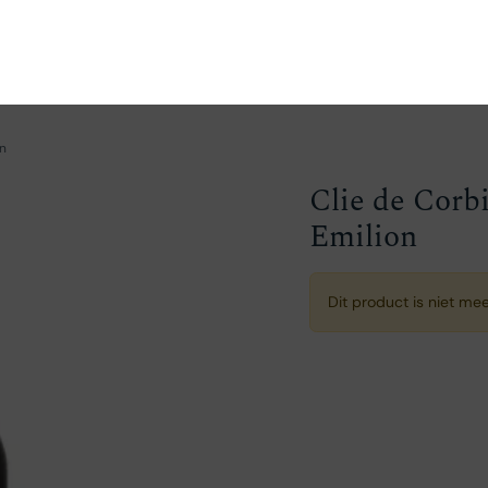
en
Ontdekken
Bestellen
Bezoeken
Contact
on
Clie de Corb
Emilion
Dit product is niet me