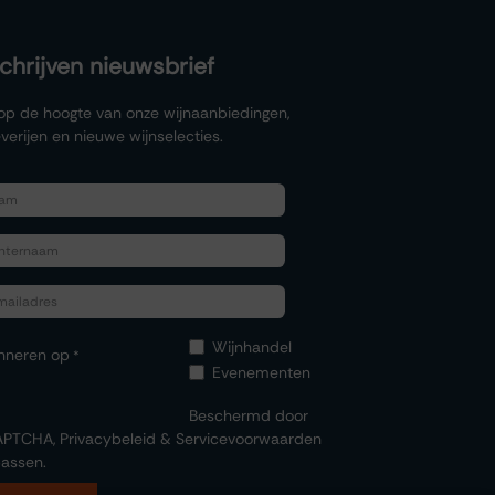
schrijven nieuwsbrief
f op de hoogte van onze wijnaanbiedingen,
verijen en nieuwe wijnselecties.
Wijnhandel
nneren op
*
Evenementen
Beschermd door
APTCHA,
Privacybeleid
&
Servicevoorwaarden
assen.