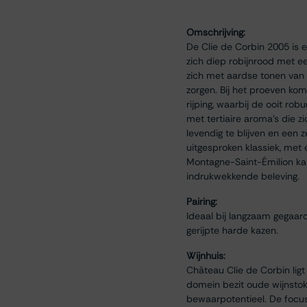
Omschrijving:
De Clie de Corbin 2005 is e
zich diep robijnrood met ee
zich met aardse tonen van t
zorgen. Bij het proeven kom
rijping, waarbij de ooit ro
met tertiaire aroma’s die z
levendig te blijven en een 
uitgesproken klassiek, met 
Montagne-Saint-Émilion kan 
indrukwekkende beleving.
Pairing:
Ideaal bij langzaam gegaard
gerijpte harde kazen.
Wijnhuis:
Château Clie de Corbin ligt
domein bezit oude wijnstok
bewaarpotentieel. De focus 