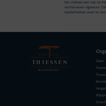
het château een wijn te ma
rechteroever-signatuur. Cli
wijnliefhebber weet te verr
Orga
Zalen
Feest
Trouw
Borrel
Verga
Wijnpr
Diner/