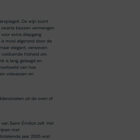
rspiegelt. De wijn toont
n en zwarte bessen vermengen
l voor extra diepgang
ur is mooi afgerond door de
d maar elegant, verweven
et voldoende frisheid om
k is lang, gelaagd en
g voorbeeld van hoe
 een volwassen en
ddenstoelen uit de oven of
van Saint-Émilion zelf. Het
wijnen met
itstekende jaar 2005 wist