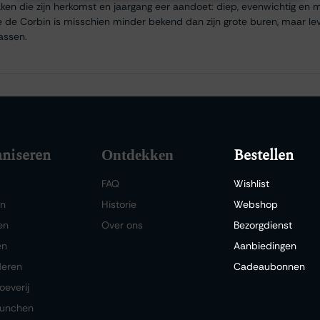
ken die zijn herkomst en jaargang eer aandoet: diep, evenwichtig en m
e de Corbin is misschien minder bekend dan zijn grote buren, maar lev
assen.
niseren
Bestellen
Ontdekken
FAQ
Wishlist
en
Historie
Webshop
en
Over ons
Bezorgdienst
en
Aanbiedingen
deren
Cadeaubonnen
oeverij
lunchen