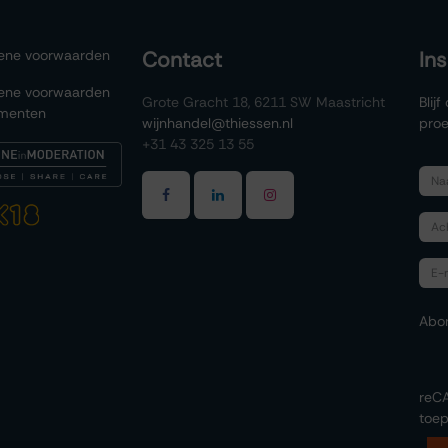
ene voorwaarden
Contact
In
ene voorwaarden
Grote Gracht 18, 6211 SW Maastricht
Blij
menten
wijnhandel@thiessen.nl
proe
+31 43 325 13 55
Abo
reC
toep