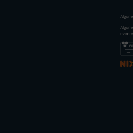
Algem
Algem
evene