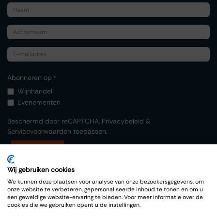
Abonneren op
*
Wijnhandel
Evenementen
Beschermd door reCAPTCHA,
Privacybeleid
&
Servicevoorwaarden
toepassen.
Indienen
Wij gebruiken cookies
We kunnen deze plaatsen voor analyse van onze bezoekersgegevens, om
onze website te verbeteren, gepersonaliseerde inhoud te tonen en om u
een geweldige website-ervaring te bieden. Voor meer informatie over de
cookies die we gebruiken opent u de instellingen.
Copyright © Thiessen Wijnkoopers