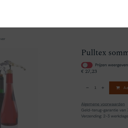
en
Ontdekken
Bestellen
Bezoeken
Contact
lver
Pulltex somm
Prijzen weergeven
€
27,23
Aa
Algemene voorwaarden
Geld-terug-garantie van
Verzending: 2-3 werkdag