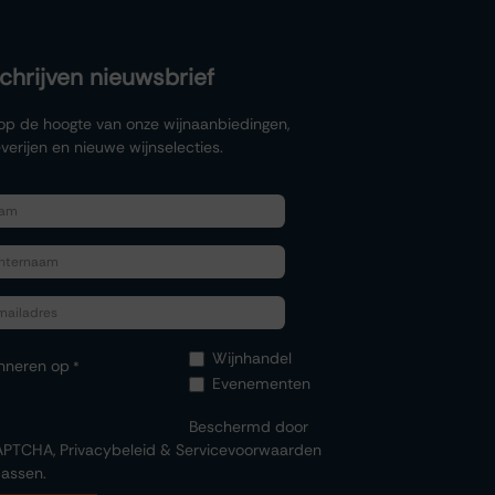
schrijven nieuwsbrief
f op de hoogte van onze wijnaanbiedingen,
verijen en nieuwe wijnselecties.
Wijnhandel
nneren op
*
Evenementen
Beschermd door
APTCHA,
Privacybeleid
&
Servicevoorwaarden
assen.