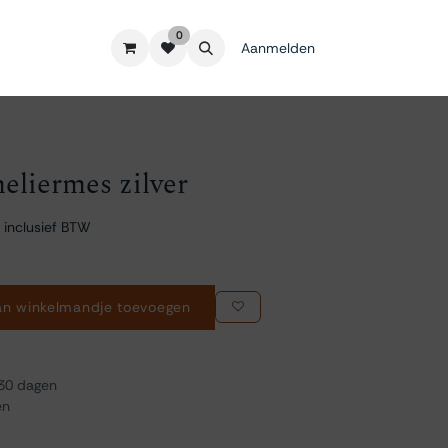
0
Aanmelden
eliermes zilver
 inclusief BTW
n winkelmandje toevoegen
 30 dagen
en