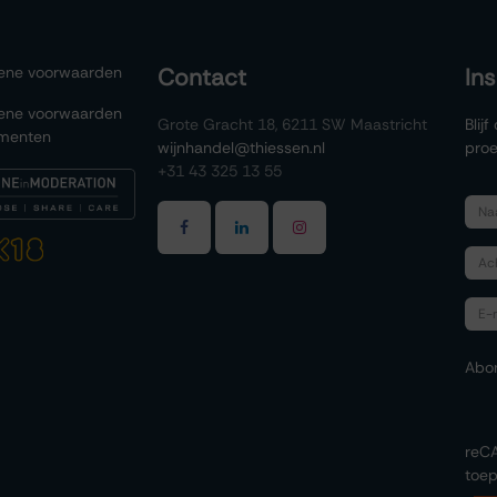
ene voorwaarden
Contact
In
ene voorwaarden
Grote Gracht 18, 6211 SW Maastricht
Blij
menten
wijnhandel@thiessen.nl
proe
+31 43 325 13 55
Abo
reC
toep