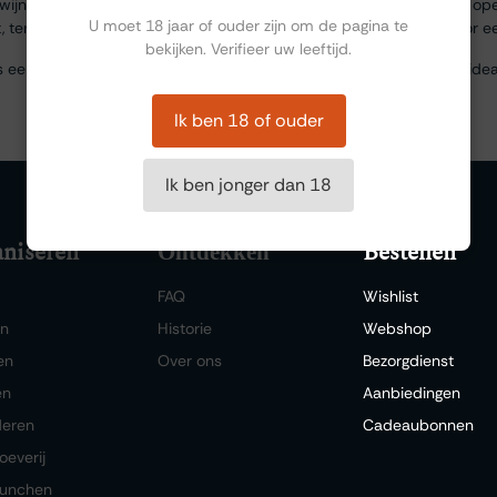
wijnprofessionals en liefhebbers. Dankzij het doordachte ontwerp ope
U moet 18 jaar of ouder zijn om de pagina te
, terwijl de scherpe foliesnijder en stevige spiraal garant staan voor
bekijken. Verifieer uw leeftijd.
 een tijdloze, professionele uitstraling. Compact, betrouwbaar en idea
Ik ben 18 of ouder
Ik ben jonger dan 18
niseren
Bestellen
Ontdekken
FAQ
Wishlist
en
Historie
Webshop
en
Over ons
Bezorgdienst
en
Aanbiedingen
deren
Cadeaubonnen
oeverij
lunchen