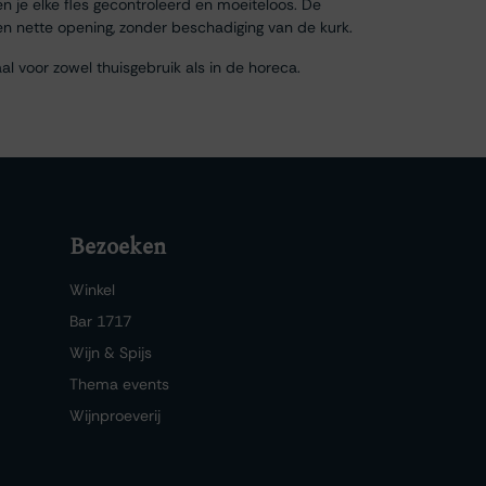
n je elke fles gecontroleerd en moeiteloos. De
 een nette opening, zonder beschadiging van de kurk.
al voor zowel thuisgebruik als in de horeca.
Bezoeken
Winkel
Bar 1717
Wijn & Spijs
Thema events
Wijnproeverij