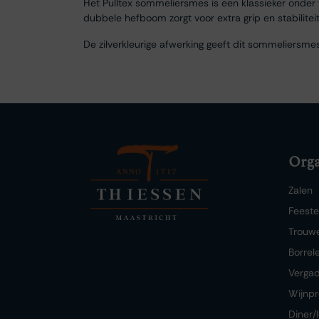
Het Pulltex sommeliersmes is een klassieker onder 
dubbele hefboom zorgt voor extra grip en stabiliteit
De zilverkleurige afwerking geeft dit sommeliersmes
Orga
Zalen
Feest
Trouw
Borrel
Verga
Wijnpr
Diner/