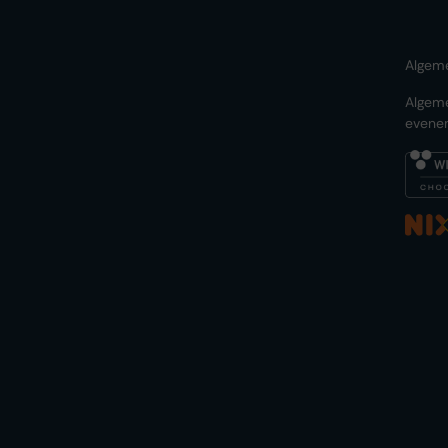
Algem
Algem
evene