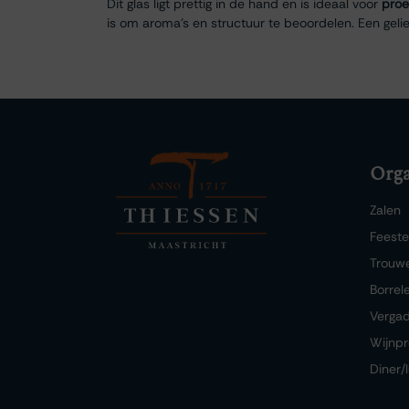
Dit glas ligt prettig in de hand en is ideaal voor
proe
is om aroma’s en structuur te beoordelen. Een geli
Orga
Zalen
Feest
Trouw
Borrel
Verga
Wijnpr
Diner/