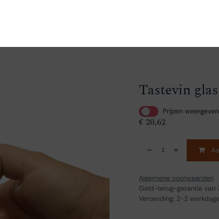
en
Ontdekken
Bestellen
Bezoeken
Contact
Tastevin glas
Prijzen weergeven
€
20,62
Aa
Algemene voorwaarden
Geld-terug-garantie van
Verzending: 2-3 werkdag