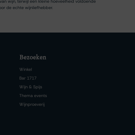
van wijn, terwijl een kleine hoeveelheid voldoende
oor de echte wijnliefhebber.
Bezoeken
Winkel
Bar 1717
Wijn & Spijs
Thema events
Wijnproeverij