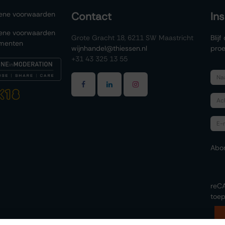
ene voorwaarden
Contact
In
ene voorwaarden
Grote Gracht 18, 6211 SW Maastricht
Blij
menten
wijnhandel@thiessen.nl
proe
+31 43 325 13 55
Abo
reC
toep