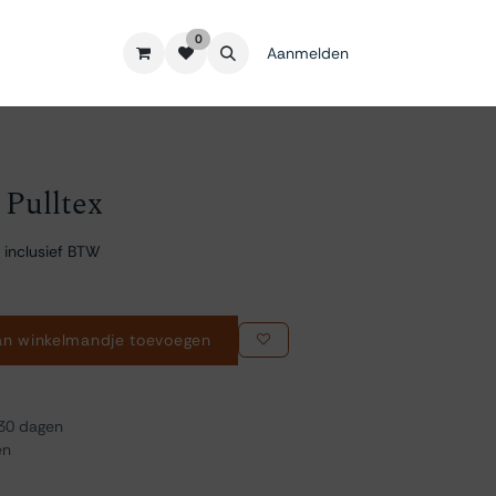
0
Aanmelden
 Pulltex
 inclusief BTW
n winkelmandje toevoegen
 30 dagen
en