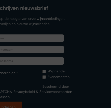
schrijven nieuwsbrief
f op de hoogte van onze wijnaanbiedingen,
verijen en nieuwe wijnselecties.
Wijnhandel
nneren op
*
Evenementen
Beschermd door
APTCHA,
Privacybeleid
&
Servicevoorwaarden
assen.
Indienen