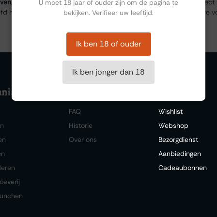
ven, vergelijken en presenteren
. De vorm versterkt het visuele aspect 
U moet 18 jaar of ouder zijn om de pagina te
efd hulpmiddel bij professionals, maar ook een bijzonder accessoire v
bekijken. Verifieer uw leeftijd.
Ik ben 18 of ouder
Ik ben jonger dan 18
niseren
Bestellen
Ontdekken
FAQ
Wishlist
en
Historie
Webshop
en
Over ons
Bezorgdienst
en
Aanbiedingen
deren
Cadeaubonnen
oeverij
lunchen