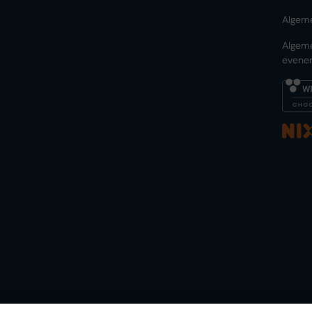
Algem
Algem
evene