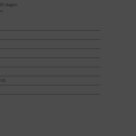
 30 dagen
en
RVS