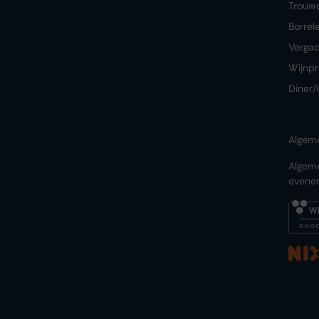
Trouw
Borrel
Verga
Wijnpr
Diner/
Algem
Algem
evene