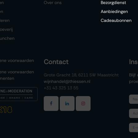
en
Over ons
Bezorgdienst
en
Aanbiedingen
deren
Cadeaubonnen
oeverij
lunchen
ene voorwaarden
Contact
In
ene voorwaarden
Grote Gracht 18, 6211 SW Maastricht
Blij
menten
wijnhandel@thiessen.nl
proe
+31 43 325 13 55