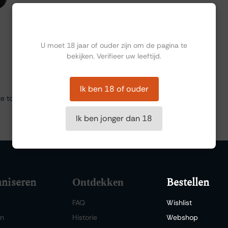
Ben jij ouder dan 18?
U moet 18 jaar of ouder zijn om de pagina te
bekijken. Verifieer uw leeftijd.
Ik ben 18 of ouder
te tonen
Ik ben jonger dan 18
niseren
Bestellen
Ontdekken
FAQ
Wishlist
en
Historie
Webshop