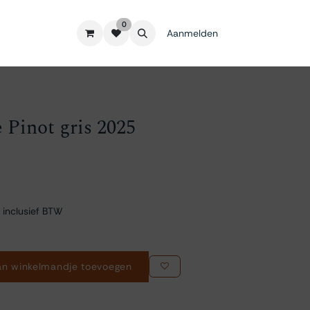
0
Aanmelden
 Pinot gris 2025
 inclusief BTW
n winkelmandje toevoegen