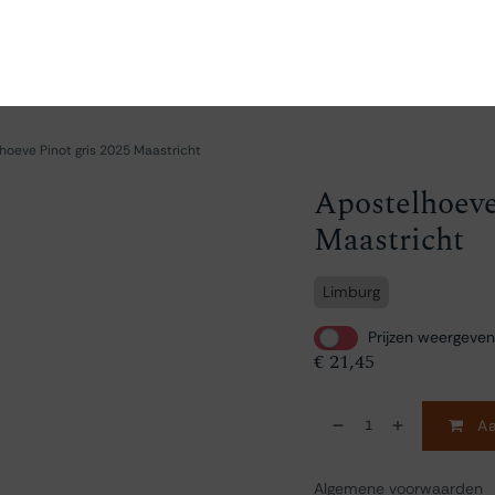
en
Ontdekken
Bestellen
Bezoeken
Contact
hoeve Pinot gris 2025 Maastricht
Apostelhoeve
Maastricht
Limburg
Prijzen weergeven
€
21,45
Aa
Algemene voorwaarden