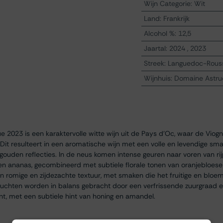
Wijn Categorie
:
Wit
Land
:
Frankrijk
Alcohol %
:
12,5
Jaartal
:
2024
,
2023
Streek
:
Languedoc-Rouss
Wijnhuis
:
Domaine Astru
e 2023 is een karaktervolle witte wijn uit de Pays d'Oc, waar de Viogni
Dit resulteert in een aromatische wijn met een volle en levendige sma
 gouden reflecties. In de neus komen intense geuren naar voren van rij
 en ananas, gecombineerd met subtiele florale tonen van oranjebloe
n romige en zijdezachte textuur, met smaken die het fruitige en bloem
vruchten worden in balans gebracht door een verfrissende zuurgraad en
nt, met een subtiele hint van honing en amandel.