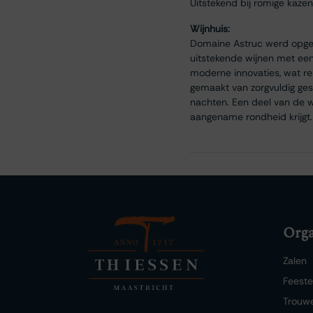
Uitstekend bij romige kazen,
Wijnhuis:
Domaine Astruc werd opgeri
uitstekende wijnen met een
moderne innovaties, wat res
gemaakt van zorgvuldig ges
nachten. Een deel van de wi
aangename rondheid krijgt.
Orga
Zalen
Feest
Trouw