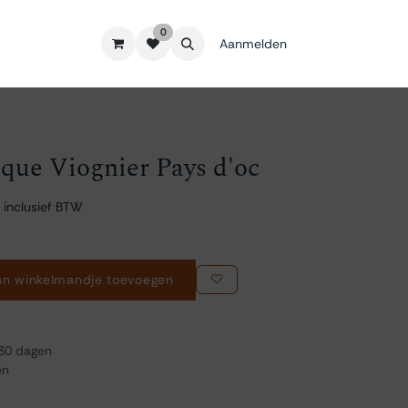
0
Aanmelden
ique Viognier Pays d'oc
 inclusief BTW
n winkelmandje toevoegen
 30 dagen
en