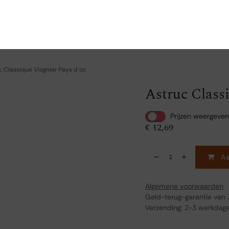
en
Ontdekken
Bestellen
Bezoeken
Contact
c Classique Viognier Pays d'oc
Astruc Class
Prijzen weergeven
€
12,69
Aa
Algemene voorwaarden
Geld-terug-garantie van
Verzending: 2-3 werkdag