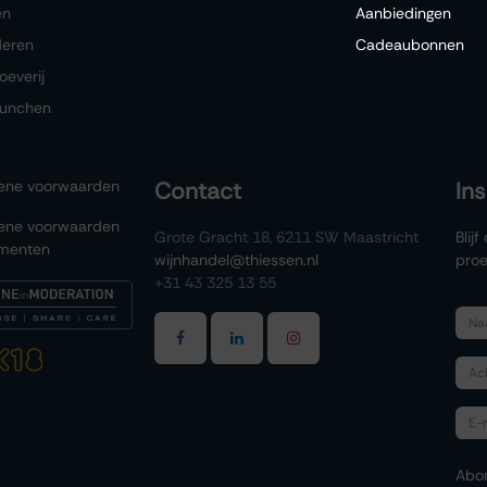
en
Aanbiedingen
deren
Cadeaubonnen
oeverij
lunchen
ene voorwaarden
Contact
In
ene voorwaarden
Grote Gracht 18, 6211 SW Maastricht
Blij
menten
wijnhandel@thiessen.nl
proe
+31 43 325 13 55
Abo