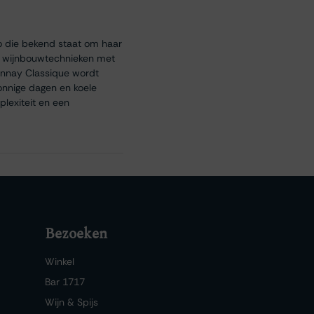
io die bekend staat om haar
le wijnbouwtechnieken met
donnay Classique wordt
onnige dagen en koele
plexiteit en een
Bezoeken
Winkel
Bar 1717
Wijn & Spijs