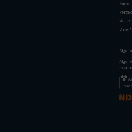
Borrel
Verga
Wijnpr
Diner/
Algem
Algem
evene