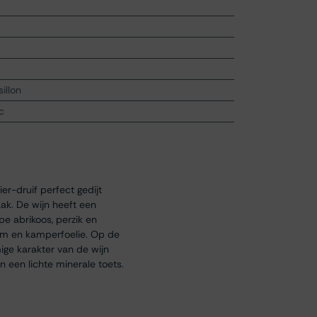
illon
c
er-druif perfect gedijt
ak. De wijn heeft een
pe abrikoos, perzik en
sem en kamperfoelie. Op de
ige karakter van de wijn
 een lichte minerale toets.