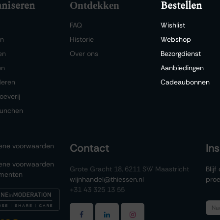
niseren
Bestellen
Ontdekken
FAQ
Wishlist
en
Historie
Webshop
en
Over ons
Bezorgdienst
en
Aanbiedingen
deren
Cadeaubonnen
oeverij
lunchen
ene voorwaarden
Contact
In
ene voorwaarden
Grote Gracht 18, 6211 SW Maastricht
Blij
menten
wijnhandel@thiessen.nl
proe
+31 43 325 13 55