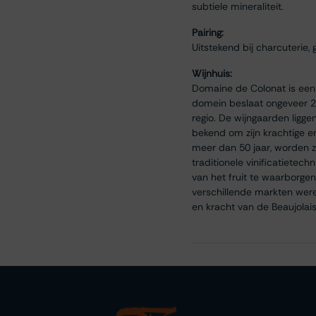
subtiele mineraliteit.
Pairing:
Uitstekend bij charcuterie,
Wijnhuis:
Domaine de Colonat is een f
domein beslaat ongeveer 20
regio. De wijngaarden ligge
bekend om zijn krachtige e
meer dan 50 jaar, worden z
traditionele vinificatiete
van het fruit te waarborgen
verschillende markten werel
en kracht van de Beaujolai