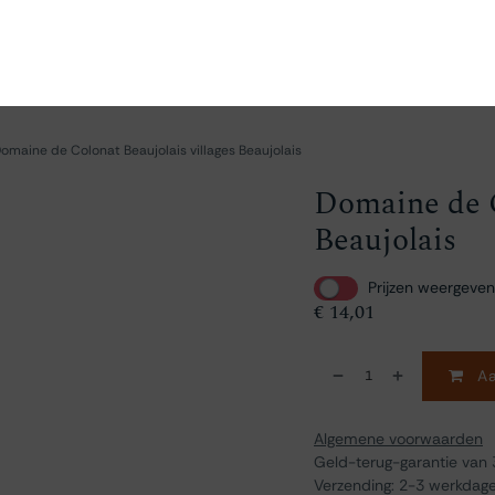
en
Ontdekken
Bestellen
Bezoeken
Contact
omaine de Colonat Beaujolais villages Beaujolais
Domaine de C
Beaujolais
Prijzen weergeven
€
14,01
Aa
Algemene voorwaarden
Geld-terug-garantie van
Verzending: 2-3 werkdag