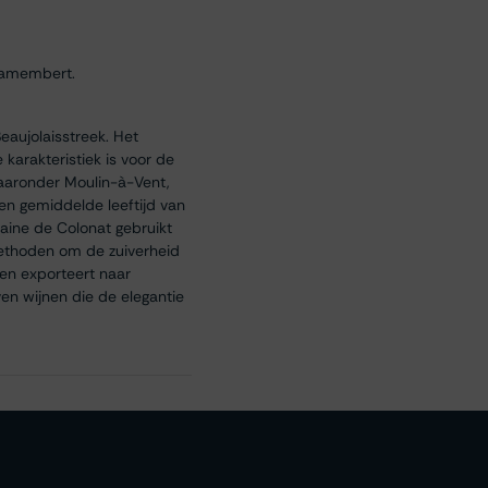
 Camembert.
eaujolaisstreek. Het
karakteristiek is voor de
waaronder Moulin-à-Vent,
en gemiddelde leeftijd van
aine de Colonat gebruikt
methoden om de zuiverheid
 en exporteert naar
en wijnen die de elegantie