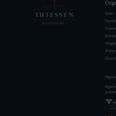
Orga
Zalen
Feest
Trouw
Borrel
Verga
Wijnpr
Diner/
Algem
Algem
evene