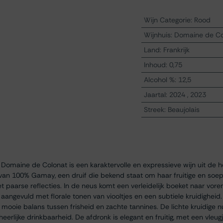
Wijn Categorie
:
Rood
Wijnhuis
:
Domaine de Co
Land
:
Frankrijk
Inhoud
:
0,75
Alcohol %
:
12,5
Jaartal
:
2024
,
2023
Streek
:
Beaujolais
3 Domaine de Colonat is een karaktervolle en expressieve wijn uit de 
van 100% Gamay, een druif die bekend staat om haar fruitige en soepel
t paarse reflecties. In de neus komt een verleidelijk boeket naar vore
aangevuld met florale tonen van viooltjes en een subtiele kruidigheid.
 mooie balans tussen frisheid en zachte tannines. De lichte kruidige 
heerlijke drinkbaarheid. De afdronk is elegant en fruitig, met een vleu