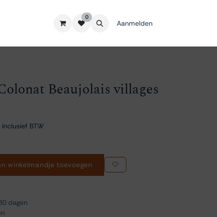
0
Aanmelden
olonat Beaujolais villages
 inclusief BTW
n winkelmandje toevoegen
 30 dagen
en