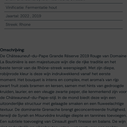
Vinificatie
:
Fermentatie hout
Jaartal
:
2022
,
2019
Streek
:
Rhone
Omschrijving:
De Châteauneuf-du-Pape Grande Réserve 2019 Rouge van Domaine
La Boutinière is een majestueuze wijn die de rijke traditie en het
beste terroir van de Rhône-streek weerspiegelt. Met zijn diepe,
robijnrode kleur is deze wijn indrukwekkend vanaf het eerste
moment. Het bouquet is intens en complex, met aroma’s van rijp
zwart fruit zoals bramen en kersen, samen met hints van gedroogde
kruiden, laurier, en een vleugje zwarte peper, die kenmerkend zijn voor
de Châteauneuf-du-Pape-stijl. In de mond biedt deze wijn een
uitzonderlijke structuur met gelaagde smaken en een fluweelachtige
textuur. De dominante Grenache brengt geconcentreerde fruitigheid,
terwijl de Syrah en Mourvèdre kruidige diepte en tannines toevoegen.
Een subtiele toevoeging van Cinsault geeft finesse en balans. De wijn