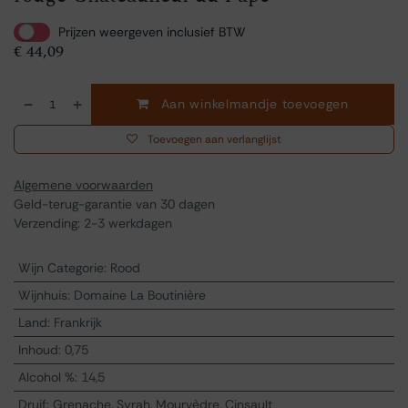
Prijzen weergeven inclusief BTW
€
44,09
Aan winkelmandje toevoegen
Toevoegen aan verlanglijst
Algemene voorwaarden
Geld-terug-garantie van 30 dagen
Verzending: 2-3 werkdagen
Wijn Categorie
:
Rood
Wijnhuis
:
Domaine La Boutinière
Land
:
Frankrijk
Inhoud
:
0,75
Alcohol %
:
14,5
Druif
:
Grenache, Syrah, Mourvèdre, Cinsault