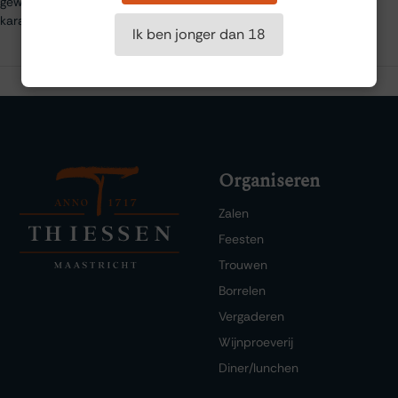
gewaardeerd om zijn elegantie, frisheid en verfijnde mousserende
karakter.
Ik ben jonger dan 18
Organiseren
Zalen
Feesten
Trouwen
Borrelen
Vergaderen
Wijnproeverij
Diner/lunchen