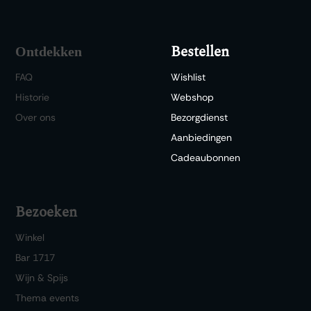
Bestellen
Ontdekken
FAQ
Wishlist
Historie
Webshop
Over ons
Bezorgdienst
Aanbiedingen
Cadeaubonnen
Bezoeken
Winkel
Bar 1717
Wijn & Spijs
Thema events