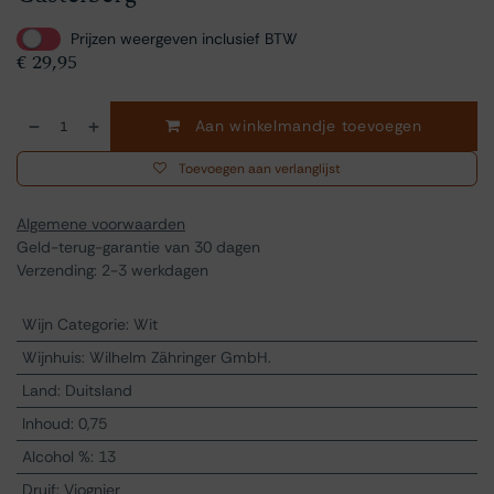
Prijzen weergeven inclusief BTW
€
29,95
Aan winkelmandje toevoegen
Toevoegen aan verlanglijst
Algemene voorwaarden
Geld-terug-garantie van 30 dagen
Verzending: 2-3 werkdagen
Wijn Categorie
:
Wit
Wijnhuis
:
Wilhelm Zähringer GmbH.
Land
:
Duitsland
Inhoud
:
0,75
Alcohol %
:
13
Druif
:
Viognier