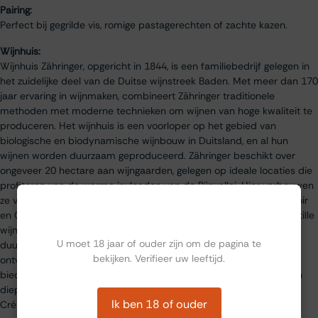
Pairing:
Perfect bij gegrilde vis, romige pastagerechten of zachte kazen.
Wijnhuis:
Wijnhuis Zähringer, opgericht in 1844, is een familiebedrijf gelegen in
het zuidelijke deel van de Duitse wijnstreek Baden. Met meer dan 170
jaar ervaring in wijnmaken, combineert Zähringer traditionele
methoden met moderne technieken om wijnen van hoge kwaliteit te
produceren. Het wijnhuis is een voorloper op het gebied van
biologische en biodynamische wijnbouw in Duitsland, en al hun
wijnen worden duurzaam geproduceerd. Zähringer beschikt over
ongeveer 20 hectare aan wijngaarden, gelegen op ideale locaties die
profiteren van de warme invloeden van de Rijnvallei. Hier verbouwen
ze voornamelijk klassieke druivenrassen zoals Pinot Blanc, Pinot Noir
Ben jij ouder dan 18?
en Chardonnay, die de basis vormen voor hun mousserende en stille
wijnen. Het wijnhuis staat bekend om zijn focus op kwaliteit en
U moet 18 jaar of ouder zijn om de pagina te
duurzaamheid, en hun wijnen hebben talloze onderscheidingen
bekijken. Verifieer uw leeftijd.
ontvangen op zowel nationaal als internationaal niveau. Zähringer
biedt ook rondleidingen en proeverijen aan, waarbij bezoekers een
diepgaand inzicht krijgen in hun productieproces en filosofie. Hun
Ik ben 18 of ouder
Crémant Extra Brut is een van hun meest geliefde producten,