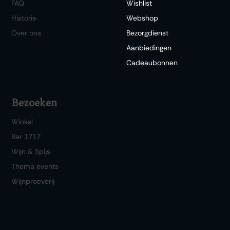
FAQ
Wishlist
Historie
Webshop
Over ons
Bezorgdienst
Aanbiedingen
Cadeaubonnen
Bezoeken
Winkel
Bar 1717
Wijn & Spijs
Thema events
Wijnproeverij