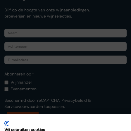
Blijf op de hoogte van onze wijnaanbiedingen,
proeverijen en nieuwe wijnselecties.
Abonneren op
*
Wijnhandel
Evenementen
Beschermd door reCAPTCHA,
Privacybeleid
&
Servicevoorwaarden
toepassen.
Indienen
Wij gebruiken cookies