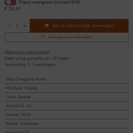
Prijzen weergeven inclusief BTW
€
35,41
Aan winkelmandje toevoegen
Toevoegen aan verlanglijst
Algemene voorwaarden
Geld-terug-garantie van 30 dagen
Verzending: 2-3 werkdagen
Wijn Categorie
:
Rood
Wijnhuis
:
Tesalia
Land
:
Spanje
Alcohol %
:
14
Jaartal
:
2019
Streek
:
Andalusie
Inhoud
:
0.75