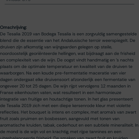
Omschrijving:
De Tesalia 2019 van Bodega Tesalia is een zorgvuldig samengestelde
blend die de essentie van het Andalusische terroir weerspiegelt. De
druiven zijn afkomstig van wijngaarden gelegen op steile,
noordoostelijk georiënteerde hellingen, wat bijdraagt aan de frisheid
en complexiteit van de wijn. De oogst vindt handmatig en 's nachts
plaats om de optimale temperatuur en kwaliteit van de druiven te
waarborgen. Na een koude pre-fermentatie maceratie van vier
dagen ondergaat elke druivensoort afzonderlijk een fermentatie van
ongeveer 20 tot 25 dagen. De wijn rijpt vervolgens 12 maanden in
Franse eikenhouten vaten, wat resulteert in een harmonieuze
integratie van fruitige en houtachtige tonen. In het glas presenteert
de Tesalia 2019 zich met een diepe kersenrode kleur met violette
reflecties. Het bouquet is intens en complex, met aroma's van zwart
fruit zoals pruimen en bosbessen, aangevuld met tonen van
aromatische kruiden, tabak, cederhout en een subtiele mineraliteit. In
de mond is de wijn vol en krachtig, met rijpe tannines en een
uitgebalanceerde frisheid. De smaken van zwart fruit en kruiden