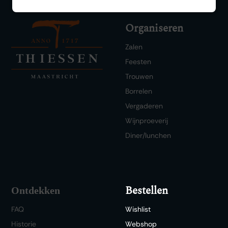
Organiseren
Zalen
Feesten
Trouwen
Borrelen
Vergaderen
Wijnproeverij
Diner/lunchen
Bestellen
Ontdekken
FAQ
Wishlist
Historie
Webshop