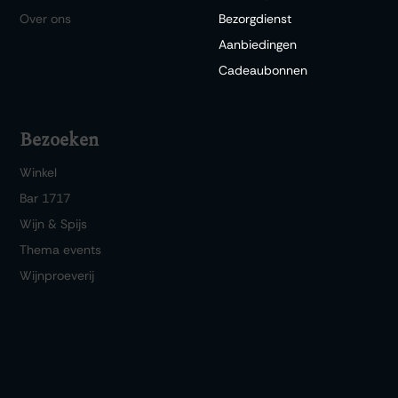
Over ons
Bezorgdienst
Aanbiedingen
Cadeaubonnen
Bezoeken
Winkel
Bar 1717
Wijn & Spijs
Thema events
Wijnproeverij