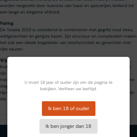
worden vergezeld door nuances van toast en specerijen, leidend tot
een lange en elegante afdronk.
Pairing:
De Tesalia 2019 is uitstekend te combineren met gegrild rood vlees,
wildgerechten en gerijpte kazen. Zijn structuur en complexiteit maken
het ook een ideale begeleider van stoofschotels en gerechten met
rijke sauzen.
Wijnhuis:
Bodega Tesalia is een prestigieus wijnhuis in Andalusië, bekend om
Ben jij ouder dan 18?
zijn verfijnde wijnen die moderne technieken combineren met
traditionele druivenrassen. De wijngaarden profiteren van de warme
U moet 18 jaar of ouder zijn om de pagina te
dagen en koele nachten van Cádiz, wat zorgt voor een optimale
bekijken. Verifieer uw leeftijd.
rijping van de druiven. Iceni is een toegankelijke, maar complexe wijn
die de mediterrane ziel van de regio perfect weerspiegelt.
Ik ben 18 of ouder
Ik ben jonger dan 18