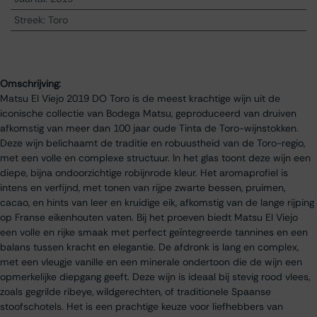
Streek
:
Toro
Omschrijving:
Matsu El Viejo 2019 DO Toro is de meest krachtige wijn uit de
iconische collectie van Bodega Matsu, geproduceerd van druiven
afkomstig van meer dan 100 jaar oude Tinta de Toro-wijnstokken.
Deze wijn belichaamt de traditie en robuustheid van de Toro-regio,
met een volle en complexe structuur. In het glas toont deze wijn een
diepe, bijna ondoorzichtige robijnrode kleur. Het aromaprofiel is
intens en verfijnd, met tonen van rijpe zwarte bessen, pruimen,
cacao, en hints van leer en kruidige eik, afkomstig van de lange rijping
op Franse eikenhouten vaten. Bij het proeven biedt Matsu El Viejo
een volle en rijke smaak met perfect geïntegreerde tannines en een
balans tussen kracht en elegantie. De afdronk is lang en complex,
met een vleugje vanille en een minerale ondertoon die de wijn een
opmerkelijke diepgang geeft. Deze wijn is ideaal bij stevig rood vlees,
zoals gegrilde ribeye, wildgerechten, of traditionele Spaanse
stoofschotels. Het is een prachtige keuze voor liefhebbers van