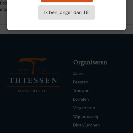
Bodega Matsu een prominente plaats veroverd in de Spaanse en
internationale wijnwereld.
Ik ben jonger dan 18
Organiseren
Zalen
Feesten
Trouwen
Borrelen
Vergaderen
Wijnproeverij
Diner/lunchen