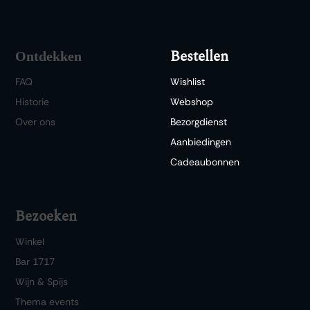
Bestellen
Ontdekken
FAQ
Wishlist
Historie
Webshop
Over ons
Bezorgdienst
Aanbiedingen
Cadeaubonnen
Bezoeken
Winkel
Bar 1717
Wijn & Spijs
Thema events