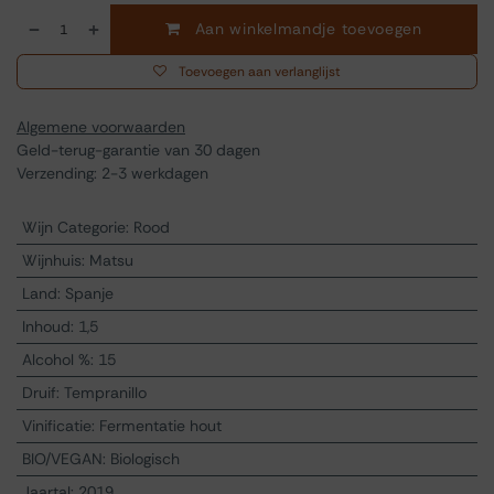
Aan winkelmandje toevoegen
Toevoegen aan verlanglijst
Algemene voorwaarden
Geld-terug-garantie van 30 dagen
Verzending: 2-3 werkdagen
Wijn Categorie
:
Rood
Wijnhuis
:
Matsu
Land
:
Spanje
Inhoud
:
1,5
Alcohol %
:
15
Druif
:
Tempranillo
Vinificatie
:
Fermentatie hout
BIO/VEGAN
:
Biologisch
Jaartal
:
2019