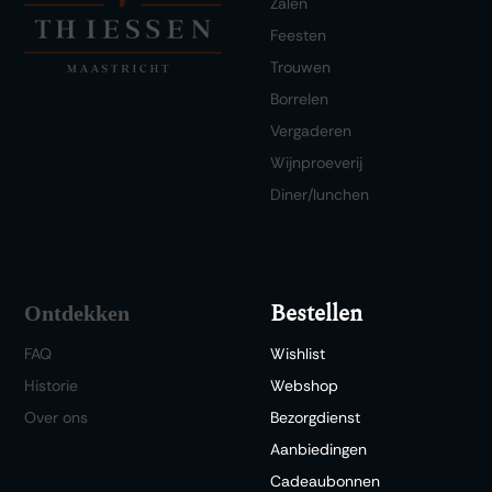
Zalen
Feesten
Trouwen
Borrelen
Vergaderen
Wijnproeverij
Diner/lunchen
Bestellen
Ontdekken
FAQ
Wishlist
Historie
Webshop
Over ons
Bezorgdienst
Aanbiedingen
Cadeaubonnen