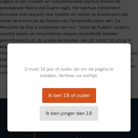
Legaris is een modern en vooruitstrevend wijnhuis binnen de
prestigieuze Ribera del Duero-regio. Het wijnhuis combineert
innovatie met respect voor traditie om wijnen te produceren die
zowel de kracht als de finesse van Tempranillo laten zien. De
Moradillo de Roa is onderdeel van hun “Vinos de Pueblo”-project,
waarbij wijnen uit verschillende dorpen afzonderlijk worden
geproduceerd om de unieke kenmerken van elk terroir tot uiting te
laten komen. De wijngaard in Moradillo de Roa, gelegen op grote
hoogte, levert druiven met intense aroma’s en een verfijnde structuur.
Ben jij ouder dan 18?
Dankzij zorgvuldige vinificatie en rijping in Franse eikenhouten vaten
biedt deze wijn een sublieme combinatie van diepgang, elegantie en
U moet 18 jaar of ouder zijn om de pagina te
complexiteit.
bekijken. Verifieer uw leeftijd.
Ik ben 18 of ouder
Ik ben jonger dan 18
Organiseren