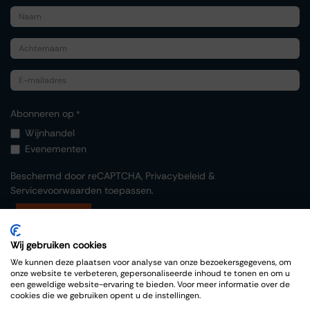
Abonneren op
*
Wijnhandel
Evenementen
Beschermd door reCAPTCHA,
Privacybeleid
&
Servicevoorwaarden
toepassen.
Indienen
Wij gebruiken cookies
We kunnen deze plaatsen voor analyse van onze bezoekersgegevens, om
onze website te verbeteren, gepersonaliseerde inhoud te tonen en om u
een geweldige website-ervaring te bieden. Voor meer informatie over de
cookies die we gebruiken opent u de instellingen.