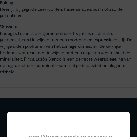
Pairing:
Heerlijk bij gegrilde zeevruchten, frisse salades, sushi of zachte
geitenkaas.
Wijnhuis:
Bodegas Luzón is een gerenommeerd wijnhuis uit Jumilla,
gespecialiseerd in wijnen met een moderne en expressieve stijl. De
wijngaarden profiteren van het zonnige klimaat en de kalkrijke
bodems, wat resulteert in wijnen met een uitgesproken frisheid en
mineraliteit. Finca Luzón Blanco is een perfecte weerspiegeling van
de regio, met een combinatie van fruitige intensiteit en elegante
frisheid.
Ben jij ouder dan 18?
Organiseren