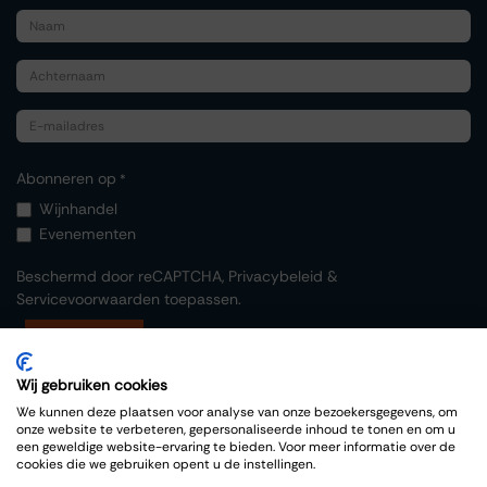
Abonneren op
*
Wijnhandel
Evenementen
Beschermd door reCAPTCHA,
Privacybeleid
&
Servicevoorwaarden
toepassen.
Indienen
Wij gebruiken cookies
We kunnen deze plaatsen voor analyse van onze bezoekersgegevens, om
onze website te verbeteren, gepersonaliseerde inhoud te tonen en om u
een geweldige website-ervaring te bieden. Voor meer informatie over de
cookies die we gebruiken opent u de instellingen.