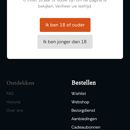
U moet 18 jaar of ouder zijn om de pagina te
Zalen
bekijken. Verifieer uw leeftijd.
Feesten
Trouwen
Ik ben 18 of ouder
Borrelen
Vergaderen
Ik ben jonger dan 18
Wijnproeverij
Diner/lunchen
Bestellen
Ontdekken
FAQ
Wishlist
Historie
Webshop
Over ons
Bezorgdienst
Aanbiedingen
Cadeaubonnen