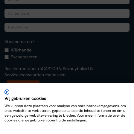
Abonneren op
*
Wijnhandel
Evenementen
Beschermd door reCAPTCHA,
Privacybeleid
&
Servicevoorwaarden
toepassen.
Indienen
Wij gebruiken cookies
We kunnen deze plaatsen voor analyse van onze bezoekersgegevens, om
onze website te verbeteren, gepersonaliseerde inhoud te tonen en om u
een geweldige website-ervaring te bieden. Voor meer informatie over de
cookies die we gebruiken opent u de instellingen.
Copyright © Thiessen Wijnkoopers