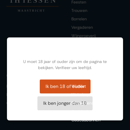
Feesten
Trouwen
Borrelen
Vergaderen
Wijnproeverij
Diner/lunchen
Ben jij ouder dan 18?
U moet 18 jaar of ouder zijn om de pagina te
bekijken. Verifieer uw leeftijd.
Bestellen
Ontdekken
Ik ben 18 of ouder
FAQ
Wishlist
Historie
Webshop
Ik ben jonger dan 18
Over ons
Bezorgdienst
Aanbiedingen
Cadeaubonnen