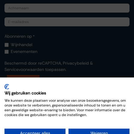
Abonneren op
*
Wijnhandel
Evenementen
Beschermd door reCAPTCHA,
Privacybeleid
&
Servicevoorwaarden
toepassen.
Indienen
Wij gebruiken cookies
We kunnen deze plaatsen voor analyse van onze bezoekersgegevens, om
onze website te verbeteren, gepersonaliseerde inhoud te tonen en om u
een geweldige website-ervaring te bieden. Voor meer informatie over de
cookies die we gebruiken opent u de instellingen.
Copyright © Thiessen Wijnkoopers
Accepteer alles
Weigeren