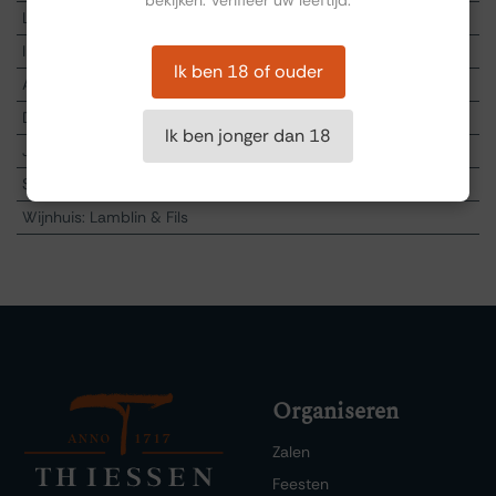
Land
:
Frankrijk
Inhoud
:
0.75
Ik ben 18 of ouder
Alcohol %
:
13
Druif
:
Aligote
Ik ben jonger dan 18
Jaartal
:
2025
Streek
:
Bourgogne
Wijnhuis
:
Lamblin & Fils
Organiseren
Zalen
Feesten