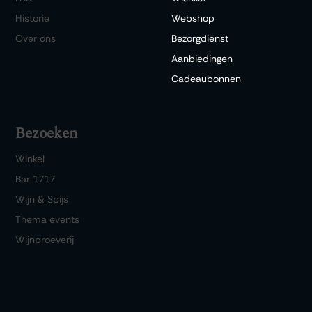
Historie
Webshop
Over ons
Bezorgdienst
Aanbiedingen
Cadeaubonnen
Bezoeken
Winkel
Bar 1717
Wijn & Spijs
Thema events
Wijnproeverij