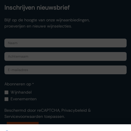
Inschrijven nieuwsbrief
Blijf op de hoogte van onze wijnaanbiedingen,
proeverijen en nieuwe wijnselecties.
Abonneren op
*
Wijnhandel
Evenementen
Beschermd door reCAPTCHA,
Privacybeleid
&
Servicevoorwaarden
toepassen.
Indienen