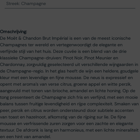
Streek
:
Champagne
Omschrijving:
De Moët & Chandon Brut Impérial is een van de meest iconische
Champagnes ter wereld en vertegenwoordigt de elegante en
verfijnde stijl van het huis. Deze cuvée is een blend van de drie
klassieke Champagne-druiven: Pinot Noir, Pinot Meunier en
Chardonnay, zorgvuldig geselecteerd uit verschillende wijngaarden in
de Champagne-regio. In het glas heeft de wijn een heldere, goudgele
kleur met een levendige en fijne mousse. De neus is expressief en
opent met aroma’s van verse citrus, groene appel en witte perzik,
aangevuld met tonen van brioche, amandel en lichte honing. Op de
tong presenteert de Champagne zich fris en verfijnd, met een mooie
balans tussen fruitige levendigheid en rijpe complexiteit. Smaken van
peer, perzik en citrus worden ondersteund door subtiele accenten
van toast en hazelnoot, afkomstig van de rijping sur lie. De fijne
mousse en verfrissende zuren zorgen voor een zachte en elegante
textuur. De afdronk is lang en harmonieus, met een lichte mineraliteit
en een hint van amandel.