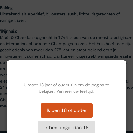
Pairing:
Uitstekend als aperitief, bij oesters, sushi, lichte visgerechten of
romige kazen.
Wijnhuis:
Moët & Chandon, opgericht in 1743, is een van de meest prestigieuze
en internationaal bekende Champagnehuizen. Het huis heeft een rijke
geschiedenis van meer dan 275 jaar en staat bekend om zijn
innovatie en vakmanschap. Dankzij een uitgestrekt wijngaardareaal in
de Champagne-regio heeft Moët & Chandon toegang tot de beste
druiven en terroirs. De Brut Impérial, hun meest iconische cuvée,
Ben jij ouder dan 18?
weerspiegelt perfect de signatuurstijl van het huis: fris, fruitig en
elegant. Door een zorgvuldige vinificatie en een rijping van minimaal
U moet 18 jaar of ouder zijn om de pagina te
24 maanden behoudt deze Champagne zijn levendigheid en verfijnde
bekijken. Verifieer uw leeftijd.
complexiteit. Als symbool van luxe en feestelijkheid wordt Moët &
Chandon Brut Impérial wereldwijd geprezen en geschonken bij de
meest bijzondere gelegenheden.
Ik ben 18 of ouder
Ik ben jonger dan 18