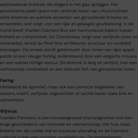
aanhoudende bubbels die elegant in het glas opstijgen. Het
aromatische palet opent met verfijnde tonen van citrusvruchten,
witte bloemen en subtiele accenten van geroosterde brioche en
amandelen, wat zorgt voor een rijke en gelaagde geurbeleving. In de
mond biedt Vranken Diamant Brut een harmonieuze balans tussen
frisheid en complexiteit. De Chardonnay zorgt voor verfijnde zuren en
mineraliteit, terwijl de Pinot Noir en Meunier structuur en rondheid
toevoegen. De smaak wordt gekenmerkt door tonen van rijpe appel,
perzik en een vleugje honing, ondersteund door een elegante mousse
en een subtiel romige textuur. De afdronk is lang en verfijnd, met een
verfrissende mineraliteit en een delicate hint van geroosterde noten.
Pairing:
Uitstekend als aperitief, maar ook een perfecte begeleider van
oesters, kreeft, verfijnde visgerechten of zachte kazen zoals brie en
camembert.
Wijnhuis:
Vranken Pommery is een toonaangevend champagnehuis met een
lange geschiedenis van innovatie en vakmanschap. Het huis staat
bekend om zijn unieke stijl en luxueuze uitstraling, en de Diamant-
collectie is hier een prachtig voorbeeld van. De kenmerkende