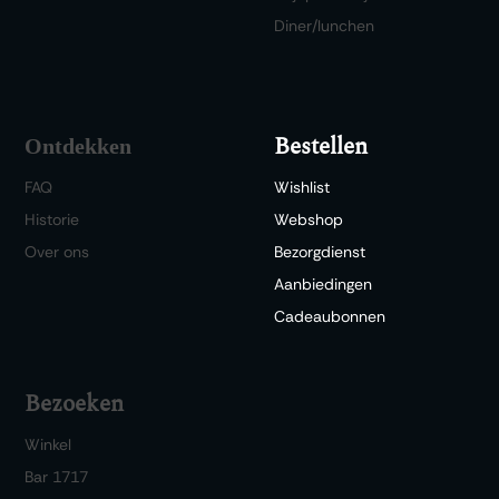
Diner/lunchen
Bestellen
Ontdekken
FAQ
Wishlist
Historie
Webshop
Over ons
Bezorgdienst
Aanbiedingen
Cadeaubonnen
Bezoeken
Winkel
Bar 1717