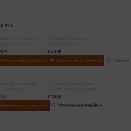
ief BTW
nken Diamant brut
Vranken Diamant brut
mpagne 0,375L
etui Champagne
3,05
€
49,58
Toevoegen aan verlanglijst
Toevoegen aan verlanglijst
Toevoegen 
Toevoegen aan winkelmandje
Toevoegen aan winkelmandje
nken Diamant rose
Vranken Diamant blanc
i Champagne
de blanc etui Champagne
6,11
€
75,00
Toevoegen aan verlanglijst
Toevoegen aan verlanglijst
Toevoegen aan verlanglijst
Toevoegen aan winkelmandje