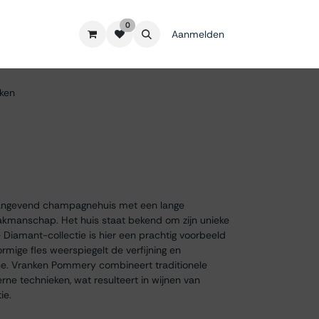
0
Aanmelden
ken
angevend champagnehuis met een lange
akmanschap. Het huis staat bekend om zijn unieke
 de Diamant-collectie is hier een prachtig voorbeeld
ige fles weerspiegelt de verfijning en
ne. Vranken Pommery combineert traditionele
 technieken, wat resulteert in wijnen van
ie.