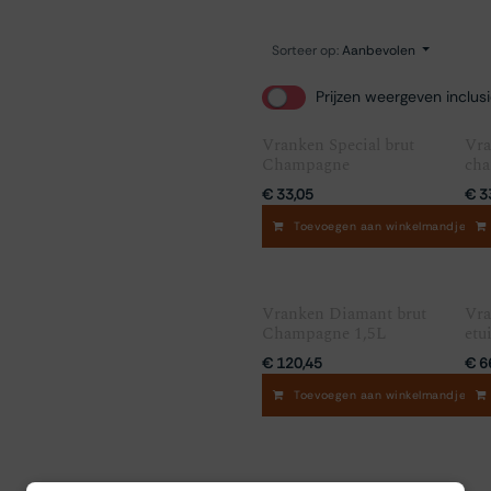
Sorteer op:
Aanbevolen
Prijzen weergeven inclus
Vranken Special brut
Vra
Champagne
cha
€
33,05
€
3
Toevoegen aan winkelmandje
Vranken Diamant brut
Vra
Champagne 1,5L
etu
€
120,45
€
6
Toevoegen aan winkelmandje