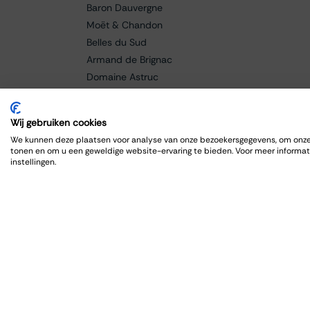
Baron Dauvergne
Moët & Chandon
Belles du Sud
Armand de Brignac
Domaine Astruc
Cantine Grasso
Paolo Manzone
Wij gebruiken cookies
Champagne Bollinger
We kunnen deze plaatsen voor analyse van onze bezoekersgegevens, om onze 
Braida
tonen en om u een geweldige website-ervaring te bieden. Voor meer informat
instellingen.
Baricci
Fanti
Caldora
Cellar de Capcanes
Cero
Charles Lafitte
Château Lagrange
Château Grand-Puy Ducasse
Château Lafon-Rochet