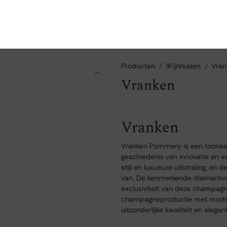
en
Ontdekken
Bestellen
Bezoeken
Contact
Producten
Wijnhuizen
Vran
Vranken
Vranken
Vranken Pommery is een toona
geschiedenis van innovatie en v
stijl en luxueuze uitstraling, en
van. De kenmerkende diamantvorm
exclusiviteit van deze champag
champagneproductie met moderne
uitzonderlijke kwaliteit en elegant