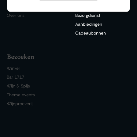
Historie
Webshop
Over ons
Bezorgdienst
Aanbiedingen
Cadeaubonnen
Bezoeken
Winkel
Bar 1717
Wijn & Spijs
Thema events
Wijnproeverij