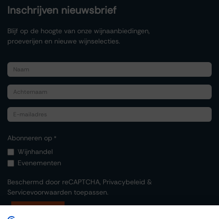
Inschrijven nieuwsbrief
Blijf op de hoogte van onze wijnaanbiedingen,
proeverijen en nieuwe wijnselecties.
Abonneren op
*
Wijnhandel
Evenementen
Beschermd door reCAPTCHA,
Privacybeleid
&
Servicevoorwaarden
toepassen.
Indienen