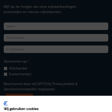
Blijf op de hoogte van onze wijnaanbiedingen,
proeverijen en nieuwe wijnselecties.
Abonneren op
*
Wijnhandel
Evenementen
Beschermd door reCAPTCHA,
Privacybeleid
&
Servicevoorwaarden
toepassen.
Indienen
Wij gebruiken cookies