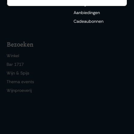
Over ons
Bezorgdienst
Aanbiedingen
Cadeaubonnen
Bezoeken
Winkel
Bar 1717
Wijn & Spijs
Thema events
Wijnproeverij