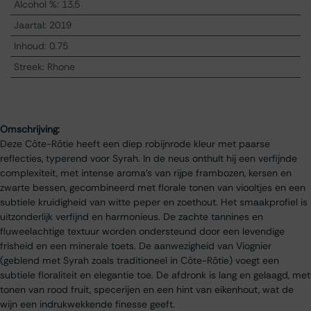
Alcohol %
:
13,5
Jaartal
:
2019
Inhoud
:
0.75
Streek
:
Rhone
Omschrijving:
Deze Côte-Rôtie heeft een diep robijnrode kleur met paarse
reflecties, typerend voor Syrah. In de neus onthult hij een verfijnde
complexiteit, met intense aroma’s van rijpe frambozen, kersen en
zwarte bessen, gecombineerd met florale tonen van viooltjes en een
subtiele kruidigheid van witte peper en zoethout. Het smaakprofiel is
uitzonderlijk verfijnd en harmonieus. De zachte tannines en
fluweelachtige textuur worden ondersteund door een levendige
frisheid en een minerale toets. De aanwezigheid van Viognier
(geblend met Syrah zoals traditioneel in Côte-Rôtie) voegt een
subtiele floraliteit en elegantie toe. De afdronk is lang en gelaagd, met
tonen van rood fruit, specerijen en een hint van eikenhout, wat de
wijn een indrukwekkende finesse geeft.