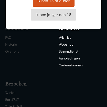
Ik ben 18 of ouder
Diner/lunchen
Ik ben jonger dan 18
Bestellen
Ontdekken
FAQ
Wishlist
Historie
Webshop
Over ons
Bezorgdienst
Aanbiedingen
Cadeaubonnen
Bezoeken
Winkel
Bar 1717
Wijn & Spijs