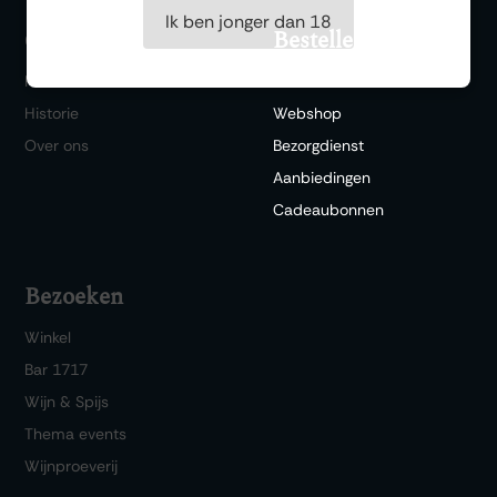
Ik ben jonger dan 18
Bestellen
Ontdekken
FAQ
Wishlist
Historie
Webshop
Over ons
Bezorgdienst
Aanbiedingen
Cadeaubonnen
Bezoeken
Winkel
Bar 1717
Wijn & Spijs
Thema events
Wijnproeverij